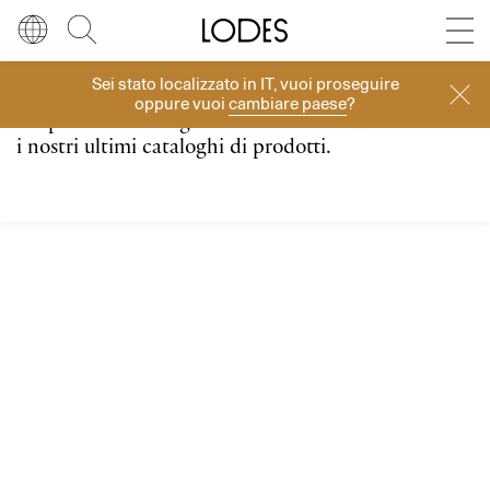
Diesel Living with Lodes
Store locator
Press room
Sei stato localizzato in
IT
, vuoi proseguire
Lingua
Italiano
Cerca
Cataloghi
oppure vuoi
cambiare paese
?
Scopri tutti i dettagli delle nostre collezioni: scarica
Italiano
Regione
Europa
i nostri ultimi cataloghi di prodotti.
English
Europa
Français
Nord America
Deutsch
Resto del mondo
Español
Русский
简体中文