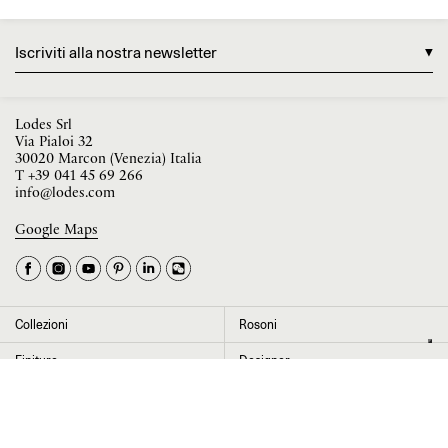
Iscriviti alla nostra newsletter
Lodes Srl
Via Pialoi 32
30020 Marcon (Venezia) Italia
T
+39 041 45 69 266
info@lodes.com
Google Maps
La tua occupazione è
►
Seleziona il paese
►
Collezioni
Rosoni
I dati contrassegnati da * sono obbligatori per completare l’iscrizione alla
Finiture
Designer
newsletter
News
Progetti
Chi siamo
Contatti