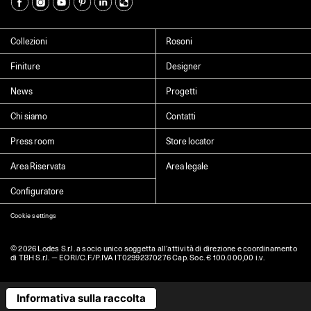
Seleziona il paese
►
Collezioni
Rosoni
I dati contrassegnati da * sono obbligatori per completare l’iscrizione alla
Finiture
Designer
newsletter
News
Progetti
Chi siamo
Contatti
Cliccando su “Invia” dichiaro di aver letto e accettato l’
informativa Privacy
Press room
Store locator
Area Riservata
Area legale
Configuratore
Cookie settings
© 2026 Lodes S.r.l. a socio unico soggetta all’attività di direzione e coordinamento
di TBH S.r.l. — EORI/C.F./P.IVA IT02992370276 Cap. Soc. € 100.000,00 i.v.
Informativa sulla raccolta