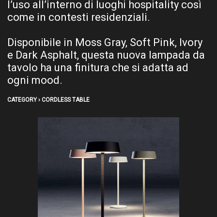
lampada è portatile e ricaricabile tramite
una porta USB di tipo C, protetta da un
tappo di gomma. Questa caratteristica
specifica permette alla luce di essere
protetta da polvere, sporcizia e schizzi,
rendendo Rod una scelta perfetta per
l’uso all’interno di luoghi hospitality così
come in contesti residenziali.
Disponibile in Moss Gray, Soft Pink, Ivory
e Dark Asphalt, questa nuova lampada da
tavolo ha una finitura che si adatta ad
ogni mood.
CATEGORY › CORDLESS TABLE