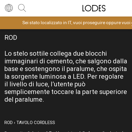
Diesel Living with Lodes
Store locator
Press room
Sei stato localizzato in
IT
, vuoi proseguire oppure vuoi
Lingua
Italiano
DIESEL LIVING WITH LODES
Cerca
ROD
Italiano
Regione
Europa
Lo stelo sottile collega due blocchi
English
Europa
immaginari di cemento, che salgono dalla
Français
Nord America
base e sostengono il paralume, che ospita
la sorgente luminosa a LED. Per regolare
Deutsch
Resto del mondo
il livello di luce, l’utente può
semplicemente toccare la parte superiore
Español
del paralume.
Русский
ROD › TAVOLO CORDLESS
简体中文