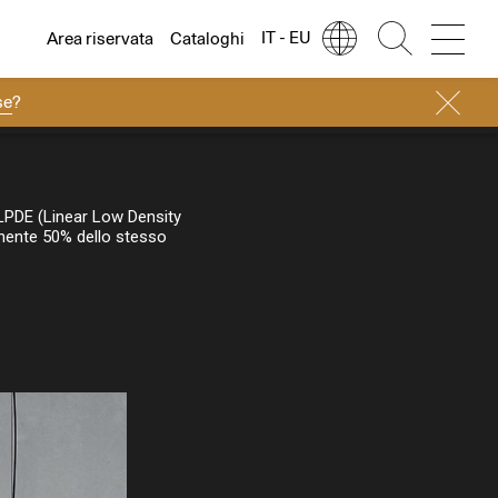
IT - EU
Area riservata
Cataloghi
se
?
Lingua
Italiano
Italiano
Regione
Europa
English
Europa
LPDE (Linear Low Density
manente 50% dello stesso
Français
Nord America
Deutsch
Resto del mondo
Español
Русский
简体中文