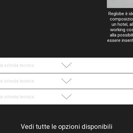
Reglobe è id
composizione
un hotel, a
working così
alla possibi
essere inseri
la scheda tecnica
la scheda tecnica
la scheda tecnica
terno
Diffusore esterno
terno
Diffusore esterno
Vedi tutte le opzioni disponibili