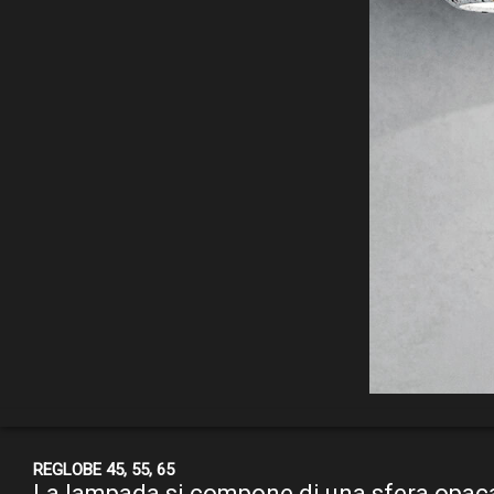
REGLOBE 45, 55, 65
La lampada si compone di una sfera opac