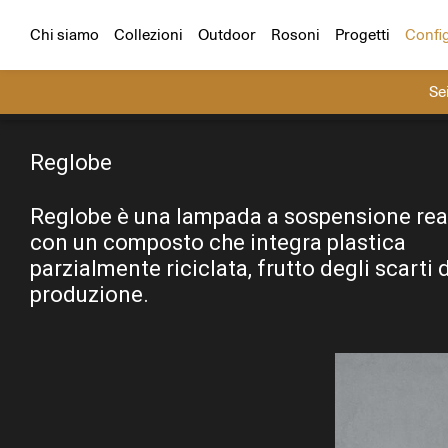
Configuratore
Scegli un prodotto e un ambiente e cr
Tutti i progetti
Residenziali
Hospitality
Chi siamo
Collezioni
Outdoor
Rosoni
Progetti
Confi
Se
Cerca
Reglobe
Reglobe è una lampada a sospensione rea
con un composto che integra plastica
parzialmente riciclata, frutto degli scarti d
produzione.