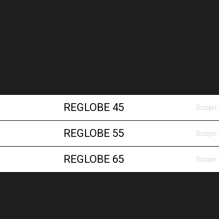
REGLOBE 45
Scopri 
REGLOBE 55
Scopri 
Sospensioni
REGLOBE 65
Scopri 
Reglobe 45
Diffusore in
Sospensioni
Reglobe 55
Diffusore in
Sospensioni
Peso netto: 3.10 kg
Colli: 1