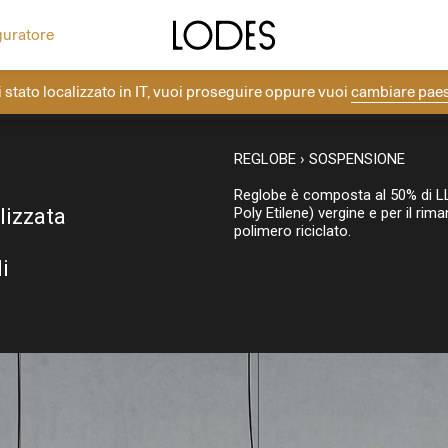
ea la tua composizione con i rosoni Lodes.
Altri progetti
Diesel Living with Lodes
guratore
i stato localizzato in
IT
, vuoi proseguire oppure vuoi
cambiare pae
LODES
>
DIESEL LIVING WITH LODES
>
REGLOBE
REGLOBE › SOSPENSIONE
Reglobe è composta al 50% di L
lizzata
Poly Etilene) vergine e per il ri
polimero riciclato.
i