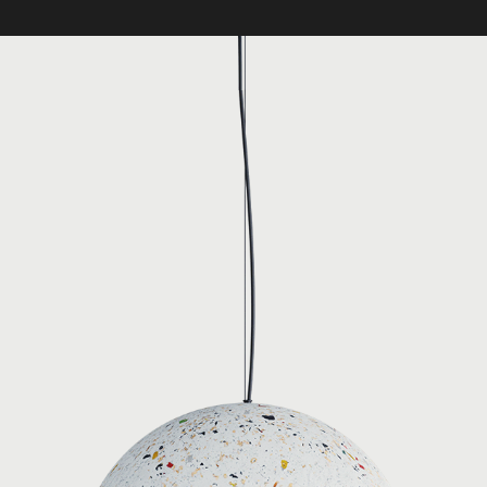
terno
Diffusore esterno