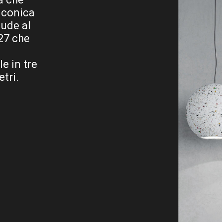
a conica
iude al
27 che
e in tre
tri.