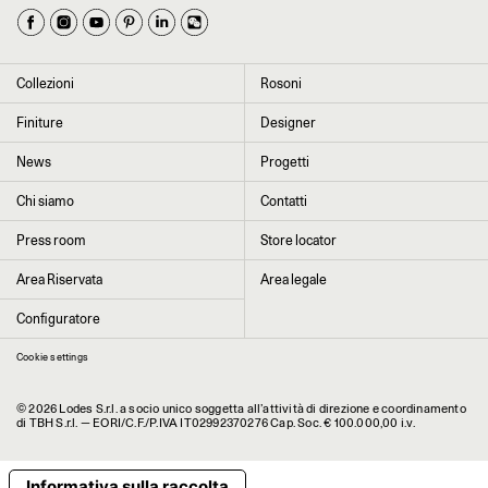
La tua occupazione è
►
Seleziona il paese
►
Collezioni
Rosoni
I dati contrassegnati da * sono obbligatori per completare l’iscrizione alla
Finiture
Designer
newsletter
News
Progetti
Chi siamo
Contatti
Cliccando su “Invia” dichiaro di aver letto e accettato l’
informativa Privacy
Press room
Store locator
Area Riservata
Area legale
Configuratore
Cookie settings
© 2026 Lodes S.r.l. a socio unico soggetta all’attività di direzione e coordinamento
di TBH S.r.l. — EORI/C.F./P.IVA IT02992370276 Cap. Soc. € 100.000,00 i.v.
Informativa sulla raccolta