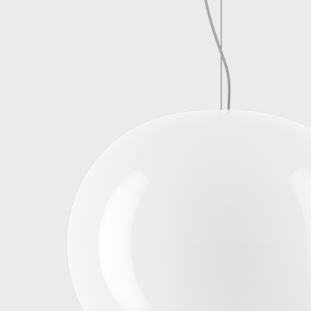
Peso netto: 3.64 kg
Colli: 2
Collegabile direttamente a una Standard J-Box da 4”
Download
▼ Scheda prodotto
▼ Istruzioni di montaggio