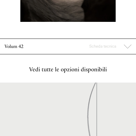
Scheda tecnica
Volum 42
Vedi tutte le opzioni disponibili
Sospensioni
Volum 42
Sorgente luminosa
E27 LED Ø T35 max 9,8 cm
1 × 21 W (max 25 W) Ø max 3,7
Lampadina non inclusa