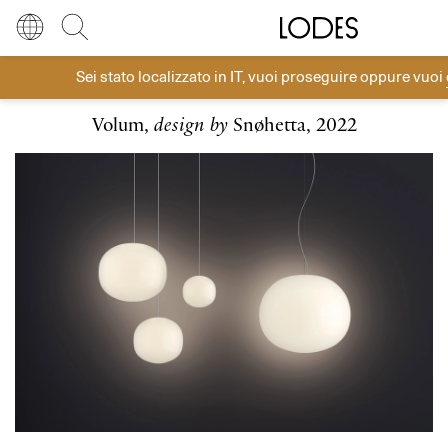
Diesel Living with Lodes
Store locator
Press room
Sei stato localizzato in
IT
, vuoi proseguire oppure vuoi
Sospensioni
Lingua
Italiano
Cerca
Volum,
design by
Snøhetta, 2022
Italiano
Regione
Europa
English
Europa
Français
Nord America
Deutsch
Resto del mondo
Español
Русский
简体中文