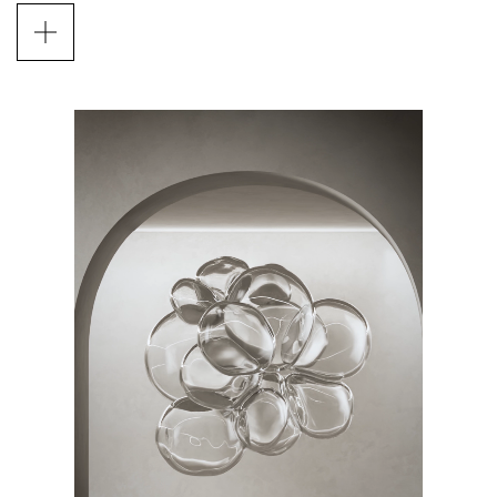
La famiglia Volum include varie funzioni ‒
sospensione cluster, sospensione, soffitto, parete,
tavolo e terra ‒ in grado di aggiungere valore a
qualsiasi spazio e situazione, da sole o in
composizione per creare originali soluzioni
luminose.