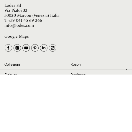
Lodes Srl
Via Pialoi 32
30020 Marcon (Venezia) Italia
T
+39 041 45 69 266
info@lodes.com
Google Maps
La tua occupazione è
►
Seleziona il paese
►
Collezioni
Rosoni
I dati contrassegnati da * sono obbligatori per completare l’iscrizione alla
Finiture
Designer
newsletter
News
Progetti
Chi siamo
Contatti
Cliccando su “Invia” dichiaro di aver letto e accettato l’
informativa Privacy
Press room
Store locator
Area Riservata
Area legale
Configuratore