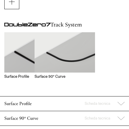
accogliere moduli di luce architetturale dedicati,
ma per essere compatibile con tutte le sospensioni
del catalogo. Un binario che attraversa lo spazio
come una linea grafica, disegnando scenari fluidi e
Track System
coerenti in cui la funzione tecnica diventa parte
del gesto decorativo, capace di adattarsi con
naturalezza a ogni tipologia di contesto – dal
residenziale all’hospitality, dal retail al mondo
contract.
Surface Profile
Surface 90° Curve
Scheda tecnica
Surface Profile
Scheda tecnica
Surface 90° Curve
Sistemi