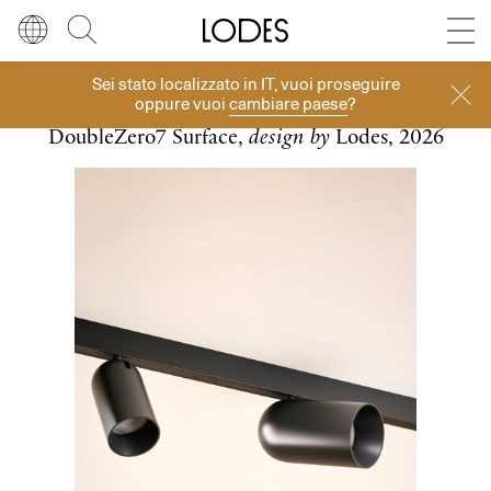
Diesel Living with Lodes
Store locator
Press room
Sei stato localizzato in
IT
, vuoi proseguire
Sistemi
Lingua
Italiano
Cerca
oppure vuoi
cambiare paese
?
DoubleZero7 Surface,
design by
Lodes, 2026
Italiano
Regione
Europa
English
Europa
Français
Nord America
Deutsch
Resto del mondo
Español
Русский
简体中文