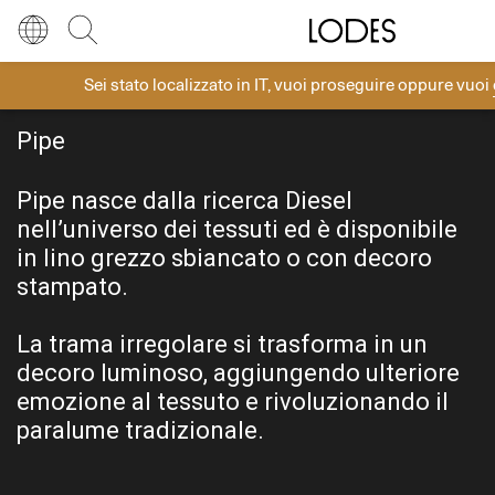
Diesel Living with Lodes
Store locator
Press room
Sei stato localizzato in
IT
, vuoi proseguire oppure vuoi
Lingua
Italiano
DIESEL LIVING WITH LODES
Cerca
Pipe
Italiano
Regione
Europa
Pipe nasce dalla ricerca Diesel
English
Europa
nell’universo dei tessuti ed è disponibile
Français
Nord America
in lino grezzo sbiancato o con decoro
stampato.
Deutsch
Resto del mondo
La trama irregolare si trasforma in un
Español
decoro luminoso, aggiungendo ulteriore
emozione al tessuto e rivoluzionando il
Русский
paralume tradizionale.
简体中文