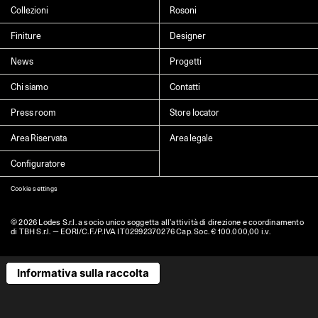
Seleziona il paese
►
Collezioni
Rosoni
I dati contrassegnati da * sono obbligatori per completare l’iscrizione alla
Finiture
Designer
newsletter
News
Progetti
Chi siamo
Contatti
Cliccando su “Invia” dichiaro di aver letto e accettato l’
informativa Privacy
Press room
Store locator
Area Riservata
Area legale
Configuratore
Cookie settings
© 2026 Lodes S.r.l. a socio unico soggetta all’attività di direzione e coordinamento
di TBH S.r.l. — EORI/C.F./P.IVA IT02992370276 Cap. Soc. € 100.000,00 i.v.
Informativa sulla raccolta