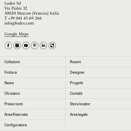
Lodes Srl
Via Pialoi 32
30020 Marcon (Venezia) Italia
T
+39 041 45 69 266
info@lodes.com
Google Maps
La tua occupazione è
►
Seleziona il paese
►
Collezioni
Rosoni
I dati contrassegnati da * sono obbligatori per completare l’iscrizione alla
Finiture
Designer
newsletter
News
Progetti
Chi siamo
Contatti
Cliccando su “Invia” dichiaro di aver letto e accettato l’
informativa Privacy
Press room
Store locator
Area Riservata
Area legale
Configuratore