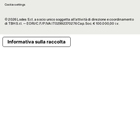
Cookie settings
© 2026 Lodes S.r.l. a socio unico soggetta all’attività di direzione e coordinamento
di TBH S.r.l. — EORI/C.F./P.IVA IT02992370276 Cap. Soc. € 100.000,00 i.v.
Informativa sulla raccolta