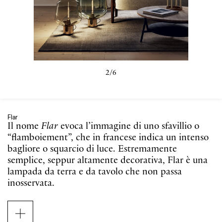
3/6
Flar
Il nome
Flar
evoca l’immagine di uno sfavillio o
“flamboiement”, che in francese indica un intenso
bagliore o squarcio di luce. Estremamente
semplice, seppur altamente decorativa, Flar è una
lampada da terra e da tavolo che non passa
inosservata.
Ispirata alle tradizionali lanterne antivento dotate
di tubi in vetro per proteggere la fiamma,
Flar