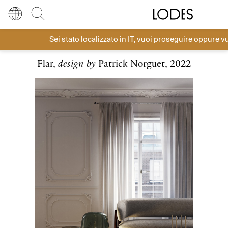
Diesel Living with Lodes
Store locator
Press room
Sei stato localizzato in
IT
, vuoi proseguire oppure v
Tavolo
Lingua
Italiano
Cerca
Flar,
design by
Patrick Norguet, 2022
Italiano
Regione
Europa
English
Europa
Français
Nord America
Deutsch
Resto del mondo
Español
Русский
简体中文