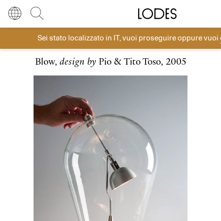
Diesel Living with Lodes
Store locator
Press room
Sei stato localizzato in
IT
, vuoi proseguire oppure vuoi
Tavolo
Lingua
Italiano
Cerca
Blow,
design by
Pio & Tito Toso, 2005
Italiano
Regione
Europa
English
Europa
Français
Nord America
Deutsch
Resto del mondo
Español
Русский
简体中文