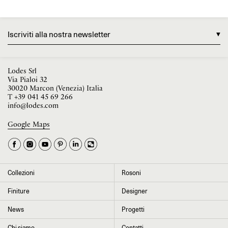
Iscriviti alla nostra newsletter
Lodes Srl
Via Pialoi 32
30020 Marcon (Venezia) Italia
T
+39 041 45 69 266
info@lodes.com
Google Maps
La tua occupazione è
►
Seleziona il paese
►
Collezioni
Rosoni
I dati contrassegnati da * sono obbligatori per completare l’iscrizione alla
Finiture
Designer
newsletter
News
Progetti
Chi siamo
Contatti