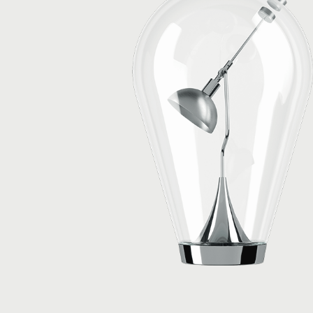
ambienti che si desidera personalizzare.
Peso netto: 4.00 kg
Colli: 1
Classe Energetica
Download
▼ Scheda prodotto
▼ Istruzioni di montaggio
▼ Disegno 2D
▼ Modello 3D
Regolamento di Ecodesign