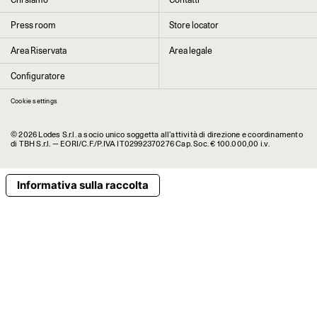
Cliccando su “Invia” dichiaro di aver letto e accettato l’
informativa Privacy
Press room
Store locator
Area Riservata
Area legale
Configuratore
Cookie settings
© 2026 Lodes S.r.l. a socio unico soggetta all’attività di direzione e coordinamento
di TBH S.r.l. — EORI/C.F./P.IVA IT02992370276 Cap. Soc. € 100.000,00 i.v.
Informativa sulla raccolta