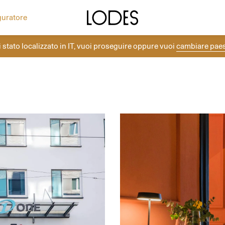
ea la tua composizione con i rosoni Lodes.
Altri progetti
Diesel Living with Lodes
guratore
i stato localizzato in
IT
, vuoi proseguire oppure vuoi
cambiare pae