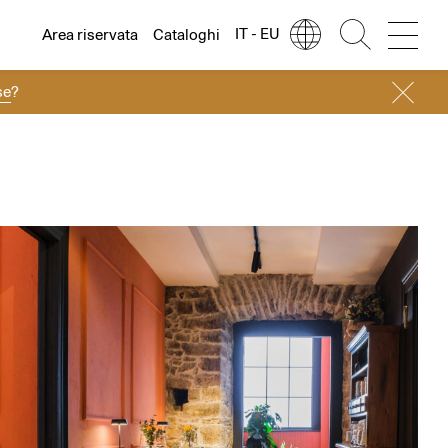
IT - EU
Area riservata
Cataloghi
se
?
Lingua
Italiano
Italiano
Regione
Europa
English
Europa
Français
Nord America
Deutsch
Resto del mondo
Español
Русский
简体中文