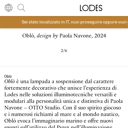
Diesel Living with Lodes
Store locator
Press room
Sei stato localizzato in
IT
, vuoi proseguire oppure vuoi
Sospensioni Cluster
Lingua
Italiano
Cerca
Oblò,
design by
Paola Navone, 2024
Italiano
Regione
Europa
English
Europa
2/6
Français
Nord America
Oblò
Deutsch
Resto del mondo
Oblò
è una lampada a sospensione dal carattere
fortemente decorativo che unisce l’esperienza di
Español
Lodes nelle soluzioni illuminotecniche versatili e
modulari alla personalità unica e distintiva di Paola
Navone – OTTO Studio. Con il suo spirito giocoso
Русский
e i numerosi richiami al mare e al mondo nautico,
Oblò evoca l’immaginario marino e offre nuovi
简体中文
spunti sull’utilizzo del Pyrex nell’illuminazione,