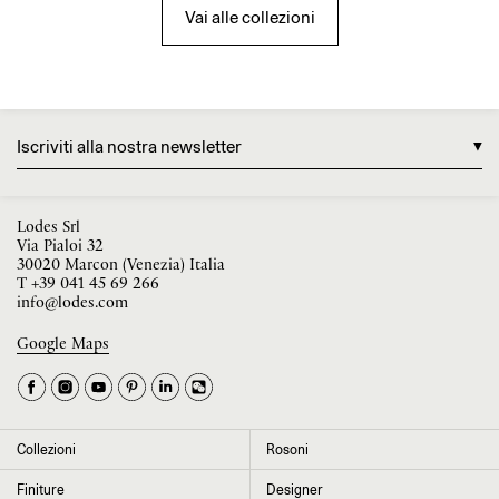
Vai alle collezioni
Iscriviti alla nostra newsletter
Lodes Srl
Via Pialoi 32
30020 Marcon (Venezia) Italia
T
+39 041 45 69 266
info@lodes.com
Google Maps
La tua occupazione è
►
Seleziona il paese
►
Collezioni
Rosoni
I dati contrassegnati da * sono obbligatori per completare l’iscrizione alla
Finiture
Designer
newsletter