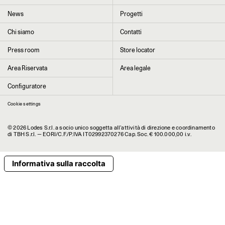
News
Progetti
Chi siamo
Contatti
Cliccando su “Invia” dichiaro di aver letto e accettato l’
informativa Privacy
Press room
Store locator
Area Riservata
Area legale
Configuratore
Cookie settings
© 2026 Lodes S.r.l. a socio unico soggetta all’attività di direzione e coordinamento
di TBH S.r.l. — EORI/C.F./P.IVA IT02992370276 Cap. Soc. € 100.000,00 i.v.
Informativa sulla raccolta