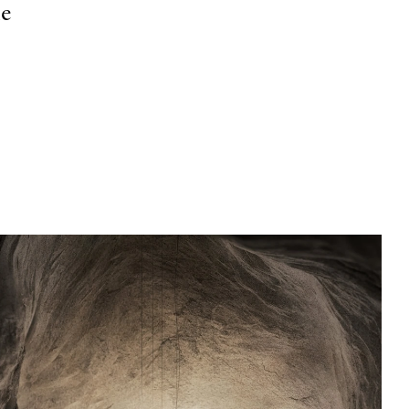
he
to,
,