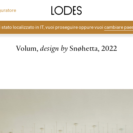
ea la tua composizione con i rosoni Lodes.
Altri progetti
Diesel Living with Lodes
guratore
i stato localizzato in
IT
, vuoi proseguire oppure vuoi
cambiare pae
Lodes
→
Collezioni
→
Sospensioni Cluster
→
Volum
Volum,
design by
Snøhetta, 2022