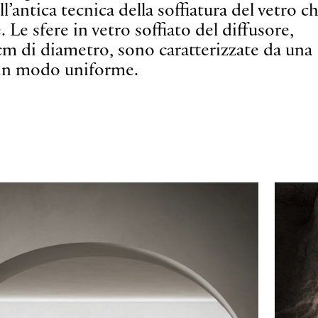
’antica tecnica della soffiatura del vetro c
Le sfere in vetro soffiato del diffusore,
 cm di diametro, sono caratterizzate da una
ce in modo uniforme.
 ‒ sospensione cluster, sospensione, soffit
ungere valore a qualsiasi spazio e situazione
iginali soluzioni luminose.