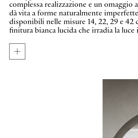
complessa realizzazione e un omaggio all
dà vita a forme naturalmente imperfette. 
disponibili nelle misure 14, 22, 29 e 42
finitura bianca lucida che irradia la lu
La famiglia Volum include varie funzioni
parete, tavolo e terra ‒ in grado di aggi
da sole o in composizione per creare or