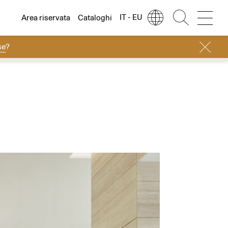
IT - EU
Area riservata
Cataloghi
se
?
Lingua
Italiano
Italiano
Regione
Europa
English
Europa
Français
Nord America
Deutsch
Resto del mondo
Español
Русский
简体中文