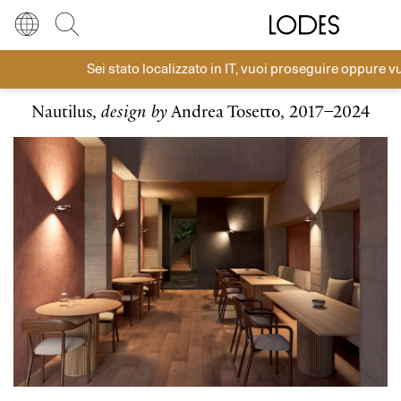
Diesel Living with Lodes
Store locator
Press room
Sei stato localizzato in
IT
, vuoi proseguire oppure v
Parete
Lingua
Italiano
Cerca
Nautilus,
design by
Andrea Tosetto, 2017–2024
Italiano
Regione
Europa
English
Europa
Français
Nord America
Deutsch
Resto del mondo
Español
Русский
简体中文