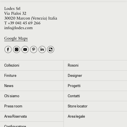
Lodes Srl
Via Pialoi 32
30020 Marcon (Venezia) Italia
T
+39 041 45 69 266
info@lodes.com
Google Maps
La tua occupazione è
►
Seleziona il paese
►
Collezioni
Rosoni
I dati contrassegnati da * sono obbligatori per completare l’iscrizione alla
Finiture
Designer
newsletter
News
Progetti
Chi siamo
Contatti
Cliccando su “Invia” dichiaro di aver letto e accettato l’
informativa Privacy
Press room
Store locator
Area Riservata
Area legale
Configuratore