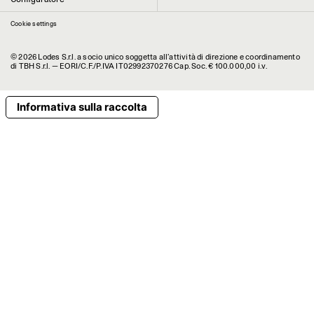
Cookie settings
© 2026 Lodes S.r.l. a socio unico soggetta all’attività di direzione e coordinamento
di TBH S.r.l. — EORI/C.F./P.IVA IT02992370276 Cap. Soc. € 100.000,00 i.v.
Informativa sulla raccolta