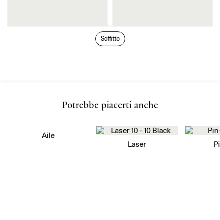
Soffitto
Potrebbe piacerti anche
Aile
Laser
P