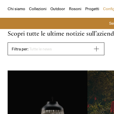
Configuratore
Scegli un prodotto e un ambiente e cr
Tutti i progetti
Residenziali
Hospitality
Chi siamo
Collezioni
Outdoor
Rosoni
Progetti
Confi
Se
News
Scopri tutte le ultime notizie sull’aziend
Cerca
Filtra per:
Tutte le news