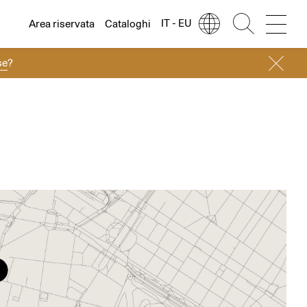
IT - EU
Area riservata
Cataloghi
se
?
Lingua
Italiano
Italiano
Regione
Europa
English
Europa
Français
Nord America
Deutsch
Resto del mondo
Español
Русский
简体中文