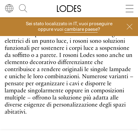
Diesel Living with Lodes
Store locator
Press room
Sei stato localizzato in
IT
, vuoi proseguire
Lingua
Italiano
Cerca
Rosoni
oppure vuoi
cambiare paese
?
Sistemi che permettono di occultare i collegamenti
Italiano
Regione
Europa
elettrici di un punto luce, i rosoni sono soluzioni
funzionali per sostenere i corpi luce a sospensione
English
da soffitto o a parete. I rosoni Lodes sono anche un
Europa
elemento decorativo differenziante che
contribuisce a rendere originali le singole lampade
Français
Nord America
e uniche le loro combinazioni. Numerose varianti –
pensate per organizzare i cavi e disporre le
Deutsch
Resto del mondo
lampade singolarmente oppure in composizioni
multiple – offrono la soluzione più adatta alle
Español
diverse esigenze di personalizzazione degli spazi
abitativi.
Русский
简体中文