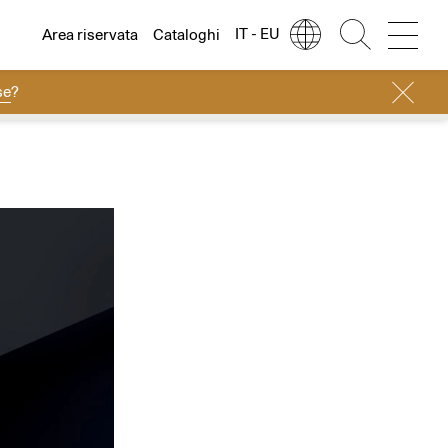
IT - EU
Area riservata
Cataloghi
se
?
Lingua
Italiano
Italiano
Regione
Europa
English
Europa
Français
Nord America
Deutsch
Resto del mondo
Español
Русский
简体中文