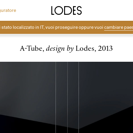
ea la tua composizione con i rosoni Lodes.
Altri progetti
Diesel Living with Lodes
guratore
i stato localizzato in
IT
, vuoi proseguire oppure vuoi
cambiare pae
Lodes
→
Collezioni
→
Sospensioni Cluster
→
A-Tube
A-Tube,
design by
Lodes, 2013