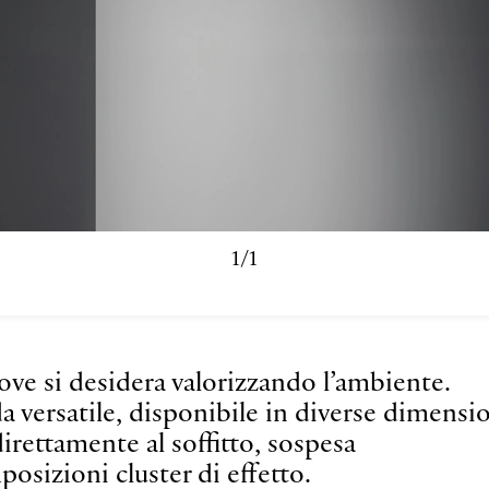
1/1
ove si desidera valorizzando l’ambiente.
a versatile, disponibile in diverse dimensi
direttamente al soffitto, sospesa
osizioni cluster di effetto.