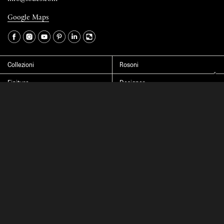
Google Maps
La tua occupazione è
►
Seleziona il paese
►
Collezioni
Rosoni
I dati contrassegnati da * sono obbligatori per completare l’iscrizione alla
Finiture
Designer
newsletter
News
Progetti
Chi siamo
Contatti
Cliccando su “Invia” dichiaro di aver letto e accettato l’
informativa Privacy
Press room
Store locator
Area Riservata
Area legale
Configuratore
Cookie settings
© 2026 Lodes S.r.l. a socio unico soggetta all’attività di direzione e coordinamento
di TBH S.r.l. — EORI/C.F./P.IVA IT02992370276 Cap. Soc. € 100.000,00 i.v.