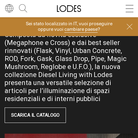
Diesel Living with Lodes
Store locator
Press room
Sei stato localizzato in
IT
, vuoi proseguire
Lingua
Italiano
Cerca
oppure vuoi
cambiare paese
?
DIESEL LIVING WITH LODES
Composta da novità esclusive
Italiano
Regione
Europa
(Megaphone e Cross) e dai best seller
rinnovati (Flask, Vinyl, Urban Concrete,
English
Europa
ROD, Fork, Gask, Glass Drop, Pipe, Magic
Mushroom, Reglobe e U.F.O.), la nuova
Français
Nord America
collezione Diesel Living with Lodes
presenta una versatile selezione di
Deutsch
Resto del mondo
articoli per l’illuminazione di spazi
residenziali e di interni pubblici
Español
SCARICA IL CATALOGO
Русский
简体中文