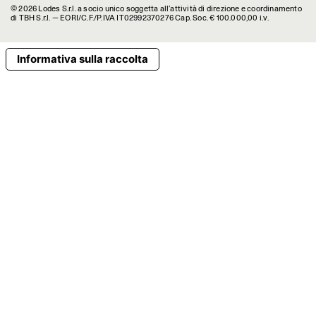
© 2026 Lodes S.r.l. a socio unico soggetta all’attività di direzione e coordinamento
di TBH S.r.l. — EORI/C.F./P.IVA IT02992370276 Cap. Soc. € 100.000,00 i.v.
Informativa sulla raccolta