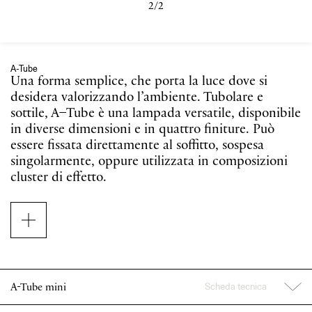
2/2
A-Tube
Una forma semplice, che porta la luce dove si
desidera valorizzando l’ambiente. Tubolare e
sottile, A–Tube è una lampada versatile, disponibile
in diverse dimensioni e in quattro finiture. Può
essere fissata direttamente al soffitto, sospesa
singolarmente, oppure utilizzata in composizioni
cluster di effetto.
A–Tube è una lampada dal design elegante a forma
di cilindro, ideale per illuminare punti ben precisi e
arredare con dinamica essenzialità.
Disponibile in due versioni, a soffitto e a
sospensione, può essere utilizzata sia singolarmente
Scheda tecnica
A-Tube mini
che per creare vivaci composizioni scandite dalle
diverse lunghezze e dalle quattro finiture (Matte