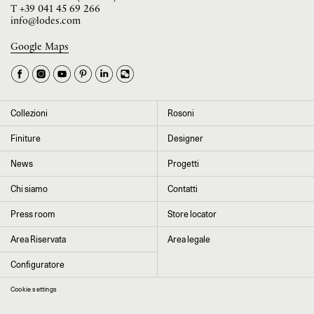
T
+39 041 45 69 266
info@lodes.com
Google Maps
La tua occupazione è
►
Seleziona il paese
►
Collezioni
Rosoni
I dati contrassegnati da * sono obbligatori per completare l’iscrizione alla
Finiture
Designer
newsletter
News
Progetti
Chi siamo
Contatti
Cliccando su “Invia” dichiaro di aver letto e accettato l’
informativa Privacy
Press room
Store locator
Area Riservata
Area legale
Configuratore
Cookie settings