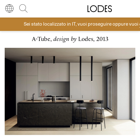
Diesel Living with Lodes
Store locator
Press room
Sei stato localizzato in
IT
, vuoi proseguire oppure vuoi
Soffitto
Lingua
Italiano
Cerca
A-Tube,
design by
Lodes, 2013
Italiano
Regione
Europa
English
Europa
Français
Nord America
Deutsch
Resto del mondo
Español
Русский
简体中文