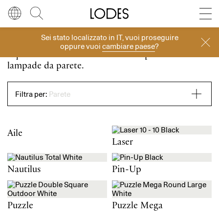
Diesel Living with Lodes
Store locator
Press room
Sei stato localizzato in
IT
, vuoi proseguire
Lingua
Italiano
Cerca
Parete
oppure vuoi
cambiare paese
?
Equilibrio di forma e funzione: scopri le nostre
Italiano
Regione
Europa
lampade da parete.
English
Europa
Filtra per:
Parete
Français
Nord America
Aile
Deutsch
Resto del mondo
Laser
Español
Nautilus
Pin-Up
Русский
Puzzle
Puzzle Mega
简体中文