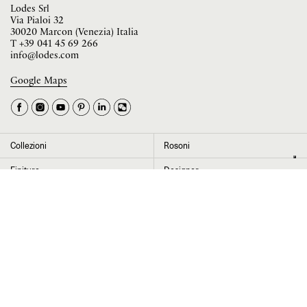
Lodes Srl
Via Pialoi 32
30020 Marcon (Venezia) Italia
T
+39 041 45 69 266
info@lodes.com
Google Maps
La tua occupazione è
►
Seleziona il paese
►
Collezioni
Rosoni
I dati contrassegnati da * sono obbligatori per completare l’iscrizione alla
Finiture
Designer
newsletter
News
Progetti
Chi siamo
Contatti
Cliccando su “Invia” dichiaro di aver letto e accettato l’
informativa Privacy
Press room
Store locator
Area Riservata
Area legale
Configuratore