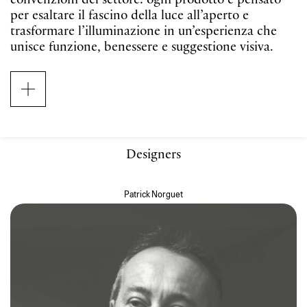
convenzioni del settore: ogni prodotto è pensato
per esaltare il fascino della luce all’aperto e
trasformare l’illuminazione in un’esperienza che
unisce funzione, benessere e suggestione visiva.
Questa prima collezione riunisce sette prodotti nati
dalla collaborazione con firme del design
internazionale ‒ Patrick Norguet, Snøhetta,
estudi{H}ac ‒ e con il team interno di
progettazione Lodes.
Designers
Patrick Norguet