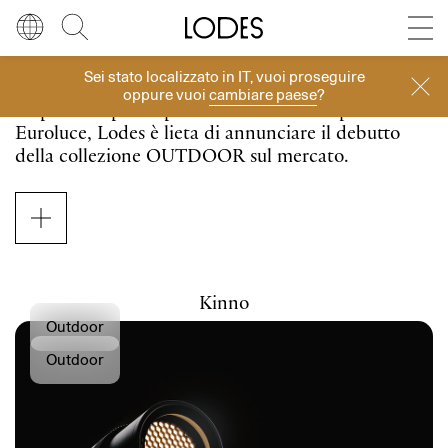
Diesel Living with Lodes
Store locator
Press room
Sei stato localizzato in
IT
, vuoi proseguire
Lingua
Italiano
Cerca
Collezione Outdoor
oppure vuoi
cambiare paese
?
Dopo l’anteprima presentata lo scorso aprile a
Italiano
Regione
Europa
Euroluce, Lodes è lieta di annunciare il debutto
della collezione OUTDOOR sul mercato.
English
Europa
Lodes Outdoor segna l’ingresso dell’azienda
veneziana nel mondo dell’illuminazione per
Français
Nord America
esterni. La collezione si distingue per le alte
prestazioni tecniche e il forte valore decorativo,
Deutsch
Resto del mondo
con soluzioni progettate per integrarsi
Kinno
armoniosamente in contesti residenziali e
Outdoor
Español
hospitality, suggerendo una sensazione di totale
Outdoor
continuità tra spazi interni ed esterni.
Русский
简体中文