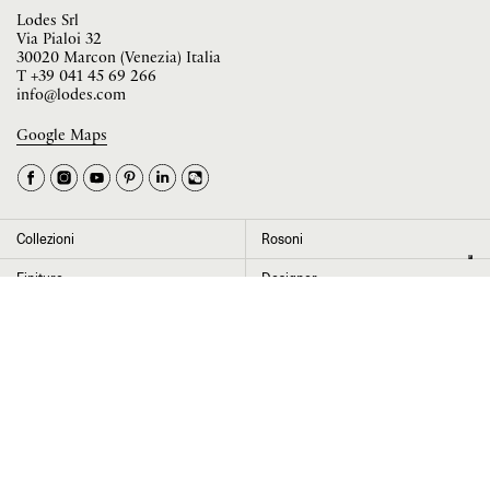
Lodes Srl
Via Pialoi 32
30020 Marcon (Venezia) Italia
T
+39 041 45 69 266
info@lodes.com
Google Maps
La tua occupazione è
►
Seleziona il paese
►
Collezioni
Rosoni
I dati contrassegnati da * sono obbligatori per completare l’iscrizione alla
Finiture
Designer
newsletter
News
Progetti
Chi siamo
Contatti
Cliccando su “Invia” dichiaro di aver letto e accettato l’
informativa Privacy
Press room
Store locator
Area Riservata
Area legale
Configuratore