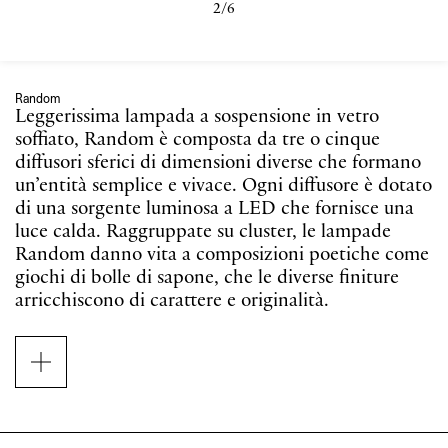
3/6
Random
Leggerissima lampada a sospensione in vetro
soffiato, Random è composta da tre o cinque
diffusori sferici di dimensioni diverse che formano
un’entità semplice e vivace. Ogni diffusore è dotato
di una sorgente luminosa a LED che fornisce una
luce calda. Raggruppate su cluster, le lampade
Random danno vita a composizioni poetiche come
giochi di bolle di sapone, che le diverse finiture
arricchiscono di carattere e originalità.
Disegnata da Chia-Ying Lee, Random evoca un
gruppo di bolle che danzano giocosamente nel
vento. Random traduce l’evanescenza della bolla in
un vetro soffiato perfetto nella regolarità della sua
superficie e resistente agli sbalzi termici. Fini cavi