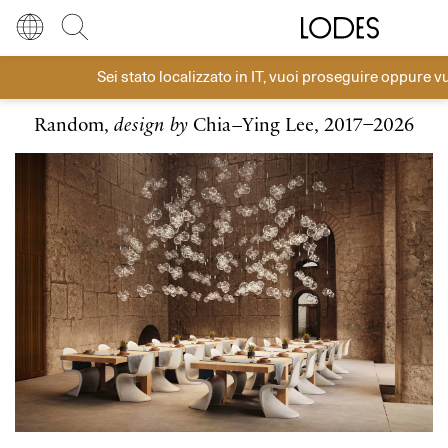
Diesel Living with Lodes
Store locator
Press room
Sei stato localizzato in
IT
, vuoi proseguire oppure v
Sospensioni Cluster
Lingua
Italiano
Cerca
Random,
design by
Chia–Ying Lee, 2017–2026
Italiano
Regione
Europa
English
Europa
Français
Nord America
Deutsch
Resto del mondo
Español
Русский
简体中文