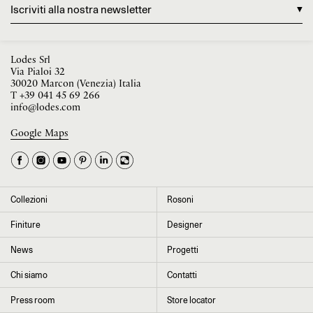
Iscriviti alla nostra newsletter
Lodes Srl
Via Pialoi 32
30020 Marcon (Venezia) Italia
T
+39 041 45 69 266
info@lodes.com
Google Maps
La tua occupazione è
►
Seleziona il paese
►
Collezioni
Rosoni
I dati contrassegnati da * sono obbligatori per completare l’iscrizione alla
Finiture
Designer
newsletter
News
Progetti
Chi siamo
Contatti
Cliccando su “Invia” dichiaro di aver letto e accettato l’
informativa Privacy
Press room
Store locator