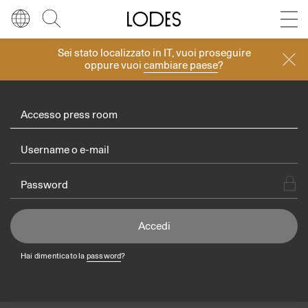
Diesel Living with Lodes
Sei stato localizzato in
IT
, vuoi proseguire
Lingua
Italiano
Cerca
oppure vuoi
cambiare paese
?
Lodes
Press room
Italiano
Regione
Europa
Accesso press room
English
Europa
Français
Nord America
Deutsch
Resto del mondo
Español
Hai dimenticato la
password
?
Русский
简体中文