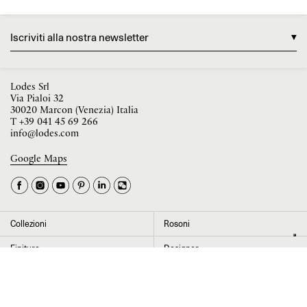
Iscriviti alla nostra newsletter
Lodes Srl
Via Pialoi 32
30020 Marcon (Venezia) Italia
T
+39 041 45 69 266
info@lodes.com
La tua occupazione è
►
Seleziona il paese
►
Google Maps
I dati contrassegnati da * sono obbligatori per completare l’iscrizione alla
newsletter
Collezioni
Rosoni
Cliccando su “Invia” dichiaro di aver letto e accettato l’
informativa Privacy
Finiture
Designer
News
Progetti
Chi siamo
Contatti