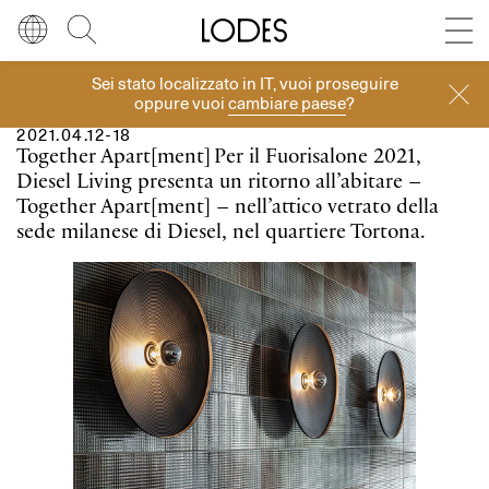
Diesel Living with Lodes
Store locator
Press room
Sei stato localizzato in
IT
, vuoi proseguire
Diesel Living With Lodes
Lingua
Italiano
Cerca
oppure vuoi
cambiare paese
?
2021.04.12-18
Italiano
Regione
Europa
Together Apart[ment]
Per il Fuorisalone 2021,
Diesel Living presenta un ritorno all’abitare –
English
Europa
Together Apart[ment] – nell’attico vetrato della
sede milanese di Diesel, nel quartiere Tortona.
Français
Nord America
Deutsch
Resto del mondo
Español
Русский
简体中文