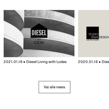
2021.01.18
▲
Diesel Living with Lodes
2020.01.16
▲
Dies
Vai alle news