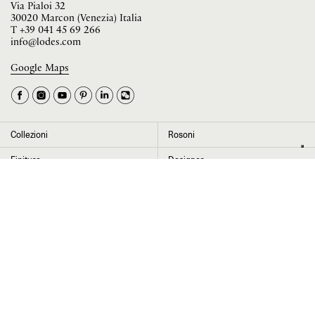
Via Pialoi 32
30020 Marcon (Venezia) Italia
T
+39 041 45 69 266
info@lodes.com
Google Maps
La tua occupazione è
►
Seleziona il paese
►
Collezioni
Rosoni
I dati contrassegnati da * sono obbligatori per completare l’iscrizione alla
Finiture
Designer
newsletter
News
Progetti
Chi siamo
Contatti
Cliccando su “Invia” dichiaro di aver letto e accettato l’
informativa Privacy
Press room
Store locator
Area Riservata
Area legale
Configuratore
Cookie settings