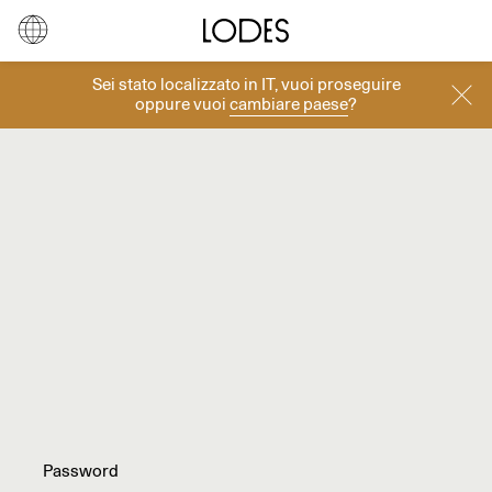
Diesel Living with Lodes
Store locator
Press room
Sei stato localizzato in
IT
, vuoi proseguire
Lingua
Italiano
Cerca
oppure vuoi
cambiare paese
?
Italiano
Regione
Europa
Controlla disponibilità
English
Europa
Per disponibilità maggiore di 20
Français
Nord America
pezzi contattare il vostro
referente commerciale, oppure
Deutsch
Resto del mondo
inviare una mail a
info@lodes.com
.
Español
Русский
简体中文