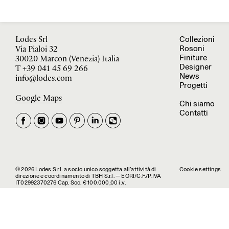
Collezioni
Lodes Srl
Rosoni
Via Pialoi 32
Finiture
30020 Marcon (Venezia) Italia
Designer
T
+39 041 45 69 266
News
info@lodes.com
Progetti
Google Maps
Chi siamo
Contatti
© 2026 Lodes S.r.l. a socio unico soggetta all’attività di
Cookie settings
direzione e coordinamento di TBH S.r.l. — EORI/C.F./P.IVA
IT02992370276 Cap. Soc. € 100.000,00 i.v.