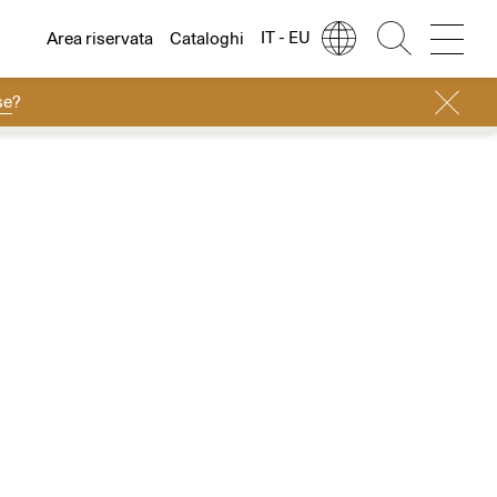
IT - EU
Area riservata
Cataloghi
se
?
Lingua
Italiano
Italiano
Regione
Europa
English
Europa
Français
Nord America
Deutsch
Resto del mondo
Español
Русский
简体中文