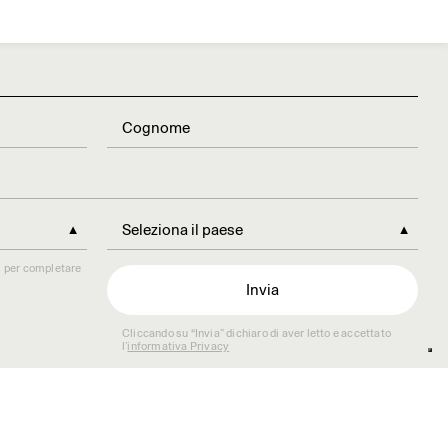
►
Seleziona il paese
►
ri per completare
Cliccando su “Invia” dichiaro di aver letto e accettato
l’
informativa Privacy