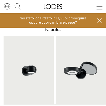
Diesel Living with Lodes
Store locator
Press room
Sei stato localizzato in
IT
, vuoi proseguire
Collezioni
Lingua
Italiano
Cerca
oppure vuoi
cambiare paese
?
Nautilus
Italiano
Regione
Europa
English
Europa
Français
Nord America
Deutsch
Resto del mondo
Español
Русский
简体中文