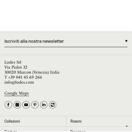
Iscriviti alla nostra newsletter
Lodes Srl
Via Pialoi 32
30020 Marcon (Venezia) Italia
T
+39 041 45 69 266
info@lodes.com
Google Maps
La tua occupazione è
►
Seleziona il paese
►
Collezioni
Rosoni
I dati contrassegnati da * sono obbligatori per completare l’iscrizione alla
Finiture
Designer