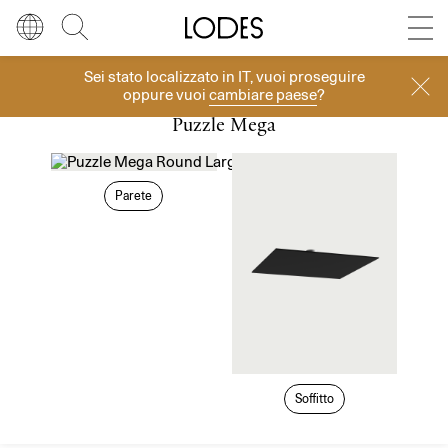
Diesel Living with Lodes
Store locator
Press room
Sei stato localizzato in
IT
, vuoi proseguire
Collezioni
Lingua
Italiano
Cerca
oppure vuoi
cambiare paese
?
Puzzle Mega
Italiano
Regione
Europa
English
Europa
Parete
Français
Nord America
Deutsch
Resto del mondo
Español
Русский
Soffitto
简体中文