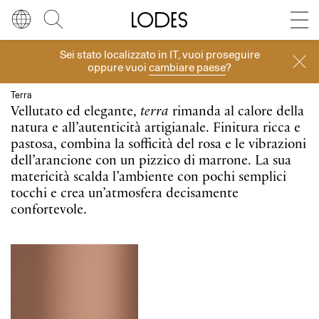
Diesel Living with Lodes
Store locator
Press room
Sei stato localizzato in
IT
, vuoi proseguire
Finiture
Lingua
Italiano
Cerca
oppure vuoi
cambiare paese
?
Italiano
Regione
Europa
Terra
Vellutato ed elegante,
terra
rimanda al calore della
English
natura e all’autenticità artigianale. Finitura ricca e
Europa
pastosa, combina la sofficità del rosa e le vibrazioni
dell’arancione con un pizzico di marrone. La sua
Français
Nord America
matericità scalda l’ambiente con pochi semplici
tocchi e crea un’atmosfera decisamente
Deutsch
Resto del mondo
confortevole.
Español
Русский
简体中文