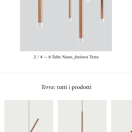
2 / 4 —
A-Tube Nano,
finitura
finitura
finitura
finitura
Terra
Terra
: tutti i prodotti