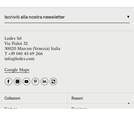
Iscriviti alla nostra newsletter
Lodes Srl
Via Pialoi 32
30020 Marcon (Venezia) Italia
T
+39 041 45 69 266
info@lodes.com
Google Maps
La tua occupazione è
►
Seleziona il paese
►
Collezioni
Rosoni
I dati contrassegnati da * sono obbligatori per completare l’iscrizione alla
Finiture
Designer
newsletter
News
Progetti
Chi siamo
Contatti