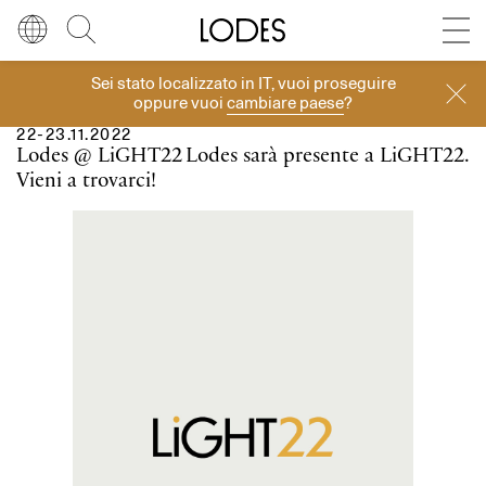
Diesel Living with Lodes
Store locator
Press room
Sei stato localizzato in
IT
, vuoi proseguire
Eventi
Lingua
Italiano
Cerca
oppure vuoi
cambiare paese
?
22-23.11.2022
Italiano
Regione
Europa
Lodes @ LiGHT22
Lodes sarà presente a LiGHT22.
Vieni a trovarci!
English
Europa
Français
Nord America
Deutsch
Resto del mondo
Español
Русский
简体中文