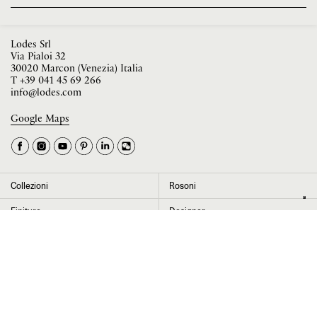
Lodes Srl
Via Pialoi 32
30020 Marcon (Venezia) Italia
T
+39 041 45 69 266
info@lodes.com
Google Maps
La tua occupazione è
►
Seleziona il paese
►
Collezioni
Rosoni
I dati contrassegnati da * sono obbligatori per completare l’iscrizione alla
Finiture
Designer
newsletter
News
Progetti
Chi siamo
Contatti
Cliccando su “Invia” dichiaro di aver letto e accettato l’
informativa Privacy
Press room
Store locator
Area Riservata
Area legale