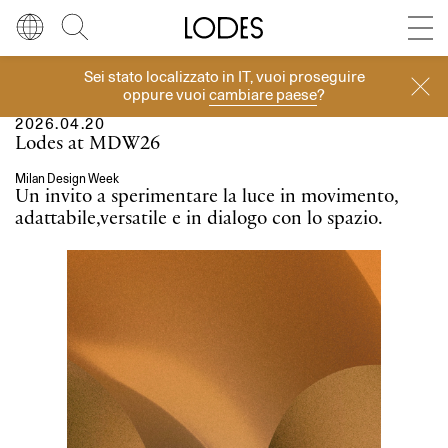
Diesel Living with Lodes
Store locator
Press room
Sei stato localizzato in
IT
, vuoi proseguire
Eventi
Lingua
Italiano
Cerca
oppure vuoi
cambiare paese
?
2026.04.20
Italiano
Regione
Europa
Lodes at MDW26
English
Milan Design Week
Europa
Un invito a sperimentare la luce in movimento,
adattabile,versatile e in dialogo con lo spazio.
Français
Nord America
Deutsch
Resto del mondo
Español
Русский
简体中文