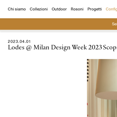
Configuratore
Scegli un prodotto e un ambiente e cr
Tutti i progetti
Residenziali
Hospitality
Chi siamo
Collezioni
Outdoor
Rosoni
Progetti
Confi
Se
Cerca
2023.04.01
Lodes @ Milan Design Week 2023
Scopr