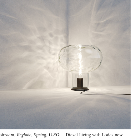
ushroom
,
Reglobe
,
Spring
,
U.F.O.
– Diesel Living with Lodes new