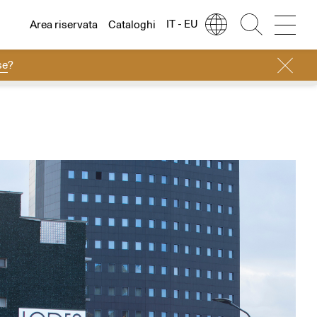
IT - EU
Area riservata
Cataloghi
se
?
Lingua
Italiano
Italiano
Regione
Europa
English
Europa
Français
Nord America
Deutsch
Resto del mondo
Español
Русский
简体中文