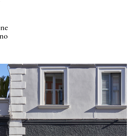
n
one
rno