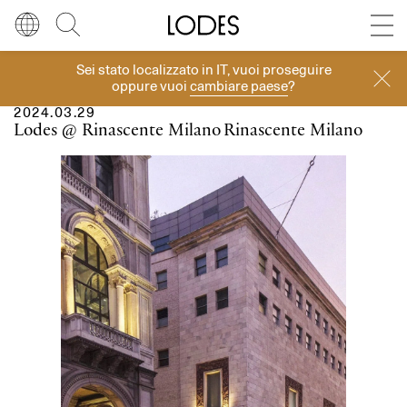
Diesel Living with Lodes
Store locator
Press room
Sei stato localizzato in
IT
, vuoi proseguire
Eventi
Lingua
Italiano
Cerca
oppure vuoi
cambiare paese
?
2024.03.29
Italiano
Regione
Europa
Lodes @ Rinascente Milano
Rinascente Milano
English
Europa
Français
Nord America
Deutsch
Resto del mondo
Español
Русский
简体中文