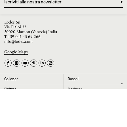
Iscriviti alla nostra newsletter
Lodes Srl
Via Pialoi 32
30020 Marcon (Venezia) Italia
T
+39 041 45 69 266
info@lodes.com
Google Maps
La tua occupazione è
►
Seleziona il paese
►
Collezioni
Rosoni
I dati contrassegnati da * sono obbligatori per completare l’iscrizione alla
Finiture
Designer
newsletter
News
Progetti
Chi siamo
Contatti
Cliccando su “Invia” dichiaro di aver letto e accettato l’
informativa Privacy
Press room
Store locator