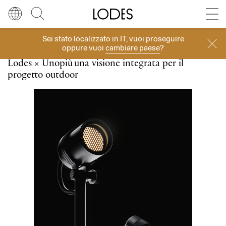
Diesel Living with Lodes
Store locator
Press room
Sei stato localizzato in
IT
, vuoi proseguire
Eventi
Lingua
Italiano
Cerca
oppure vuoi
cambiare paese
?
Lodes × Unopiù
una visione integrata per il
Italiano
Regione
Europa
progetto outdoor
English
Europa
Français
Nord America
Deutsch
Resto del mondo
Español
Русский
简体中文