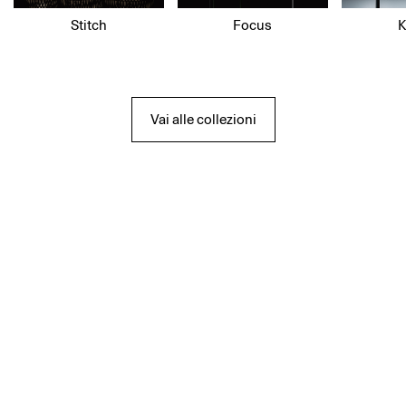
Stitch
Focus
K
Vai alle collezioni