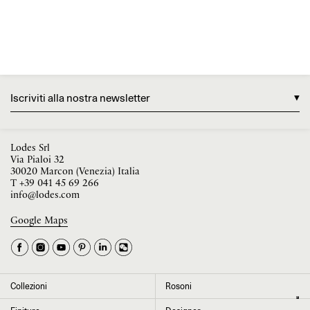
Iscriviti alla nostra newsletter
Lodes Srl
Via Pialoi 32
30020 Marcon (Venezia) Italia
T
+39 041 45 69 266
info@lodes.com
Google Maps
La tua occupazione è
►
Seleziona il paese
►
Collezioni
Rosoni
I dati contrassegnati da * sono obbligatori per completare l’iscrizione alla