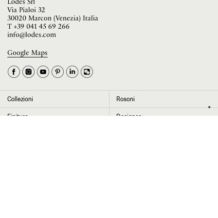
Lodes Srl
Via Pialoi 32
30020 Marcon (Venezia) Italia
T
+39 041 45 69 266
info@lodes.com
Google Maps
La tua occupazione è
►
Seleziona il paese
►
Collezioni
Rosoni
I dati contrassegnati da * sono obbligatori per completare l’iscrizione alla
Finiture
Designer
newsletter
News
Progetti
Chi siamo
Contatti
Cliccando su “Invia” dichiaro di aver letto e accettato l’
informativa Privacy
Press room
Store locator
Area Riservata
Area legale
Configuratore