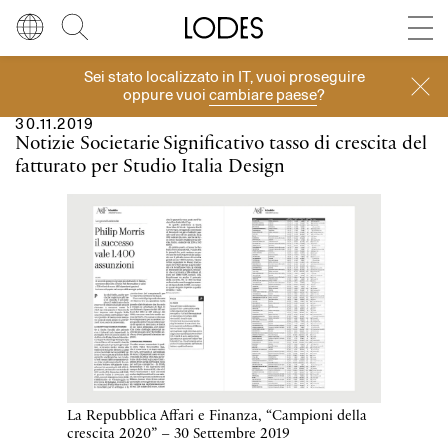
Diesel Living with Lodes
Store locator
Press room
Sei stato localizzato in
IT
, vuoi proseguire
Corporate
Lingua
Italiano
Cerca
oppure vuoi
cambiare paese
?
30.11.2019
Italiano
Regione
Europa
Notizie Societarie
Significativo tasso di crescita del
fatturato per Studio Italia Design
English
Europa
Français
Nord America
Deutsch
Resto del mondo
Español
Русский
La Repubblica Affari e Finanza, “Campioni della
简体中文
crescita 2020” – 30 Settembre 2019