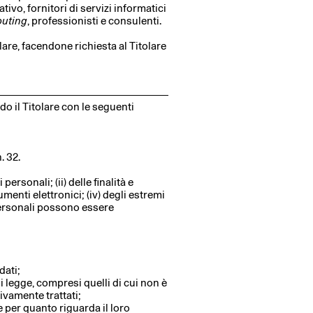
tivo, fornitori di servizi informatici
uting
, professionisti e consulenti.
lare, facendone richiesta al Titolare
do il Titolare con le seguenti
. 32.
personali; (ii) delle finalità e
umenti elettronici; (iv) degli estremi
i personali possono essere
dati;
di legge, compresi quelli di cui non è
ivamente trattati;
e per quanto riguarda il loro