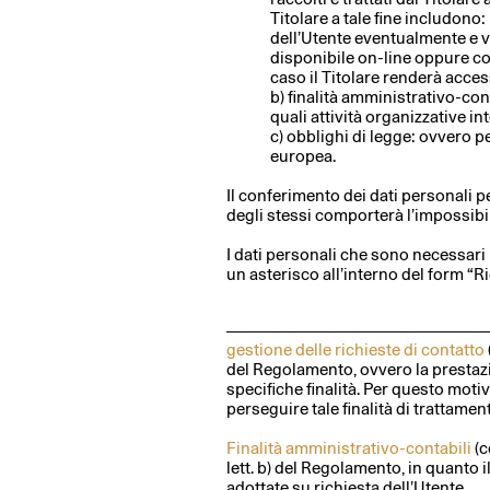
Titolare a tale fine includono:
dell’Utente eventualmente e v
disponibile on-line oppure co
caso il Titolare renderà accessib
b) finalità amministrativo-cont
quali attività organizzative in
c) obblighi di legge: ovvero p
europea.
Il conferimento dei dati personali p
degli stessi comporterà l’impossibili
I dati personali che sono necessari 
un asterisco all’interno del form “R
gestione delle richieste di contatto
del Regolamento, ovvero la prestazi
specifiche finalità. Per questo motiv
perseguire tale finalità di trattamen
Finalità amministrativo-contabili
(c
lett. b) del Regolamento, in quanto 
adottate su richiesta dell’Utente.