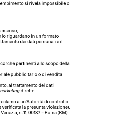
 adempimento si rivela impossibile o
 consenso;
 che lo riguardano in un formato
attamento dei dati personali e il
 ancorché pertinenti allo scopo della
eriale pubblicitario o di vendita
to, al trattamento dei dati
marketing
diretto.
 reclamo a un’Autorità di controllo
 verificata la presunta violazione).
a Venezia, n. 11, 00187 – Roma (RM)