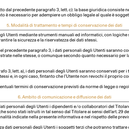
o dal precedente paragrafo 3, lett. c): la base giuridica consiste nell
to è necessario per adempiere un obbligo legale al quale è soggetto
5. Modalità di trattamento e tempi di conservazione dei dati
 degli Utenti mediante strumenti manuali ed informatici, con logiche 
tire la sicurezza e la riservatezza dei dati stessi.
c) del precedente paragrafo 3, i dati personali degli Utenti saranno 
llustrate nelle stesse, o comunque secondo quanto necessario per la t
fo 3, lett. a), i dati personali degli Utenti saranno conservati per
 stessi e, in ogni caso, fintanto che l’Utente non revochi il proprio 
ventuali termini di conservazione previsti da norme di legge o rego
6. Ambito di comunicazione e diffusione dei dati
 personali degli Utenti i dipendenti e ⁄ o collaboratori del Titolare i
 che sono stati istruiti in tal senso dal Titolare ai sensi dell’art. 29
inalità indicate nella presente informativa e nel rispetto delle prev
 dati personali degli Utenti i soggetti terzi che potranno trattare 