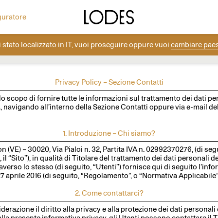
ea la tua composizione con i rosoni Lodes.
Altri progetti
Diesel Living with Lodes
guratore
i stato localizzato in
IT
, vuoi proseguire oppure vuoi
cambiare pae
Privacy Policy – Sezione Contatti
Privacy Policy – Sezione Contatti
 scopo di fornire tutte le informazioni sul trattamento dei dati pers
., navigando all’interno della Sezione Contatti oppure via e-mail de
1. Introduzione – Chi siamo?
n (VE) – 30020, Via Pialoi n. 32, Partita IVA n. 02992370276, (di segui
 il “Sito”), in qualità di Titolare del trattamento dei dati personali 
verso lo stesso (di seguito, “Utenti”) fornisce qui di seguito l’infor
7 aprile 2016 (di seguito, “Regolamento”, o “Normativa Applicabile”
2. Come contattarci?
derazione il diritto alla privacy e alla protezione dei dati personali 
lla presente informativa privacy, gli Utenti possono contattare il 