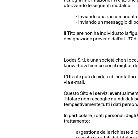
utilizzando le seguenti modalità:
· Inviando una raccomandata a ⁄
· Inviando un messaggio di pos
Il Titolare non ha individuato la fi
designazione previsto dall’art. 37 
Lodes S.r.l. è una società che si oc
know–how tecnico con il miglior des
L’Utente può decidere di contattare 
via e-mail.
Questo Sito e i servizi eventualmente
Titolare non raccoglie quindi dati per
tempestivamente tutti i dati personal
In particolare, i dati personali degli
trattamento:
a) gestione delle richieste di 
raccolti e trattati dal Titolare