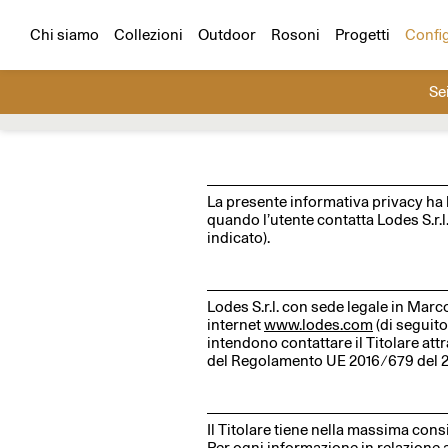
Configuratore
Scegli un prodotto e un ambiente e cr
Tutti i progetti
Residenziali
Hospitality
Chi siamo
Collezioni
Outdoor
Rosoni
Progetti
Confi
Se
Cerca
La presente informativa privacy ha lo
quando l’utente contatta Lodes S.r.l
indicato).
Lodes S.r.l. con sede legale in Marco
internet
www.lodes.com
(di seguito,
intendono contattare il Titolare attra
del Regolamento UE 2016 ⁄ 679 del 2
Il Titolare tiene nella massima consi
Per ogni informazione in relazione a