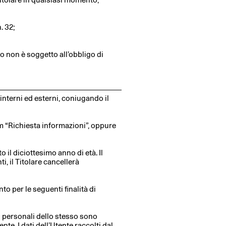
. 32;
to non è soggetto all’obbligo di
interni ed esterni, coniugando il
orm “Richiesta informazioni”, oppure
 il diciottesimo anno di età. Il
i, il Titolare cancellerà
nto per le seguenti finalità di
ti personali dello stesso sono
nte. I dati dell’Utente raccolti dal