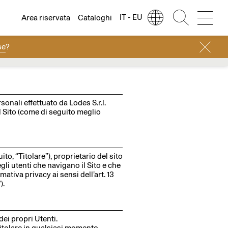
IT - EU
Area riservata
Cataloghi
se
?
Lingua
Italiano
Italiano
Regione
Europa
English
Europa
onali effettuato da Lodes S.r.l.
l Sito (come di seguito meglio
Français
Nord America
Deutsch
Resto del mondo
to, “Titolare”), proprietario del sito
degli utenti che navigano il Sito e che
mativa privacy ai sensi dell’art. 13
Español
).
Русский
dei propri Utenti.
简体中文
Titolare in qualsiasi momento,