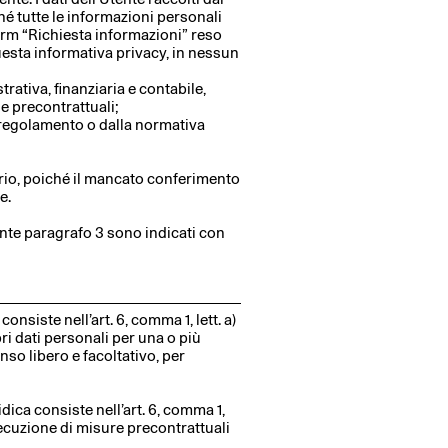
ché tutte le informazioni personali
orm “Richiesta informazioni” reso
esta informativa privacy, in nessun
rativa, finanziaria e contabile,
 e precontrattuali;
n regolamento o dalla normativa
sario, poiché il mancato conferimento
e.
ente paragrafo 3 sono indicati con
consiste nell’art. 6, comma 1, lett. a)
i dati personali per una o più
nso libero e facoltativo, per
idica consiste nell’art. 6, comma 1,
esecuzione di misure precontrattuali