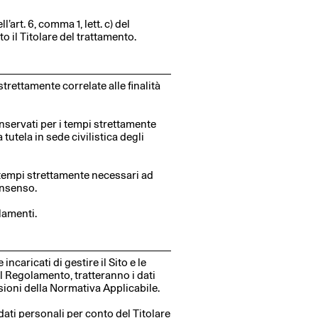
’art. 6, comma 1, lett. c) del
 il Titolare del trattamento.
strettamente correlate alle finalità
conservati per i tempi strettamente
utela in sede civilistica degli
 i tempi strettamente necessari ad
consenso.
lamenti.
ncaricati di gestire il Sito e le
 del Regolamento, tratteranno i dati
isioni della Normativa Applicabile.
dati personali per conto del Titolare