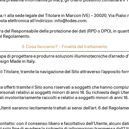
 r alla sede legale del Titolare in Marcon (VE) – 30020, Via Pialoi n
ta elettronica all’indirizzo:
info@lodes.com
.
gura del Responsabile della protezione dei dati (RPD o DPO), in quan
del Regolamento.
3. Cosa facciamo? – Finalità del trattamento
cupa di progettare e produrre soluzioni illuminotecniche d’arredo d’
ign Made in Italy.
il Titolare, tramite la navigazione del Sito attraverso l’apposito f
 offerti tramite il Sito sono riservati a soggetti che hanno compiuto
sonali relativi ai soggetti minori di anni 18. Su richiesta degli Utent
i involontariamente raccolti e relativi a soggetti minori di anni 18.
 Utenti saranno lecitamente trattati ai sensi dell’art. 6 del Regolame
contatto: con il consenso libero e facoltativo dell’Utente, alcuni da
 al solo fine di evadere la richiesta di informazioni trasmessa dall’Ute