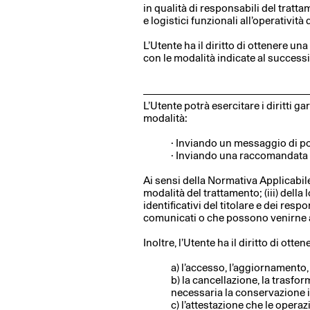
in qualità di responsabili del trattam
e logistici funzionali all’operatività d
L’Utente ha il diritto di ottenere un
con le modalità indicate al success
L’Utente potrà esercitare i diritti 
modalità:
· Inviando un messaggio di pos
· Inviando una raccomandata a ⁄
Ai sensi della Normativa Applicabile, l
modalità del trattamento; (iii) della 
identificativi del titolare e dei resp
comunicati o che possono venirne a 
Inoltre, l’Utente ha il diritto di otten
a) l’accesso, l’aggiornamento, 
b) la cancellazione, la trasfor
necessaria la conservazione in 
c) l’attestazione che le operaz