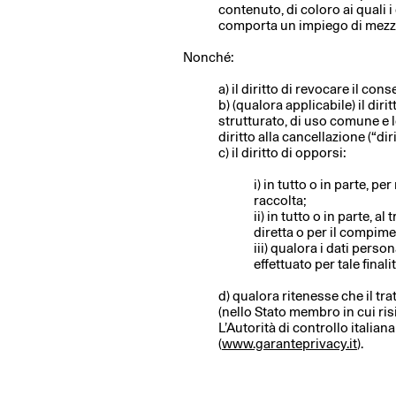
contenuto, di coloro ai quali i
comporta un impiego di mezzi 
Nonché:
a) il diritto di revocare il c
b) (qualora applicabile) il diri
strutturato, di uso comune e le
diritto alla cancellazione (“diri
c) il diritto di opporsi:
i) in tutto o in parte, p
raccolta;
ii) in tutto o in parte, 
diretta o per il compim
iii) qualora i dati person
effettuato per tale final
d) qualora ritenesse che il tra
(nello Stato membro in cui risi
L’Autorità di controllo italian
(
www.garanteprivacy.it
).