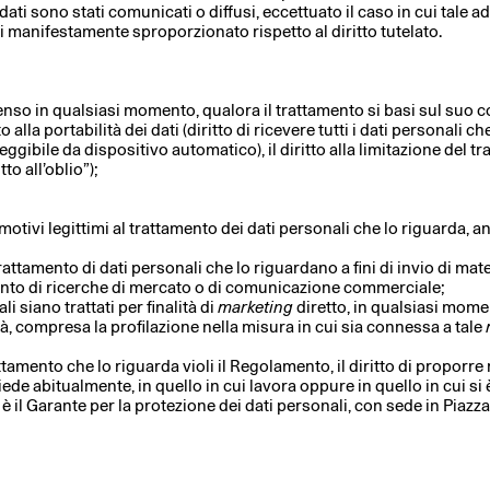
 dati sono stati comunicati o diffusi, eccettuato il caso in cui tale
manifestamente sproporzionato rispetto al diritto tutelato.
onsenso in qualsiasi momento, qualora il trattamento si basi sul suo
tto alla portabilità dei dati (diritto di ricevere tutti i dati personali
ggibile da dispositivo automatico), il diritto alla limitazione del tr
tto all’oblio”);
er motivi legittimi al trattamento dei dati personali che lo riguarda,
al trattamento di dati personali che lo riguardano a fini di invio di mat
ento di ricerche di mercato o di comunicazione commerciale;
ali siano trattati per finalità di
marketing
diretto, in qualsiasi momen
ità, compresa la profilazione nella misura in cui sia connessa a tale
ttamento che lo riguarda violi il Regolamento, il diritto di proporre
ede abitualmente, in quello in cui lavora oppure in quello in cui si è
a è il Garante per la protezione dei dati personali, con sede in Piazz