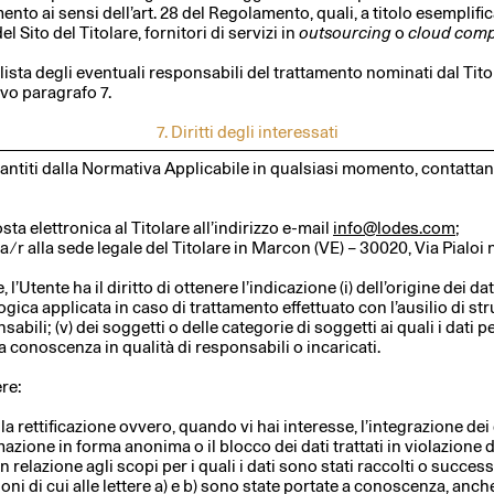
ento ai sensi dell’art. 28 del Regolamento, quali, a titolo esemplifica
el Sito del Titolare, fornitori di servizi in
outsourcing
o
cloud comp
a lista degli eventuali responsabili del trattamento nominati dal Tito
ivo paragrafo 7.
7. Diritti degli interessati
garantiti dalla Normativa Applicabile in qualsiasi momento, contattan
ta elettronica al Titolare all’indirizzo e-mail
info@lodes.com
;
 r alla sede legale del Titolare in Marcon (VE) – 30020, Via Pialoi n
’Utente ha il diritto di ottenere l’indicazione (i) dell’origine dei dati 
logica applicata in caso di trattamento effettuato con l’ausilio di str
onsabili; (v) dei soggetti o delle categorie di soggetti ai quali i dat
conoscenza in qualità di responsabili o incaricati.
ere:
la rettificazione ovvero, quando vi hai interesse, l’integrazione dei 
mazione in forma anonima o il blocco dei dati trattati in violazione 
relazione agli scopi per i quali i dati sono stati raccolti o success
ioni di cui alle lettere a) e b) sono state portate a conoscenza, anch