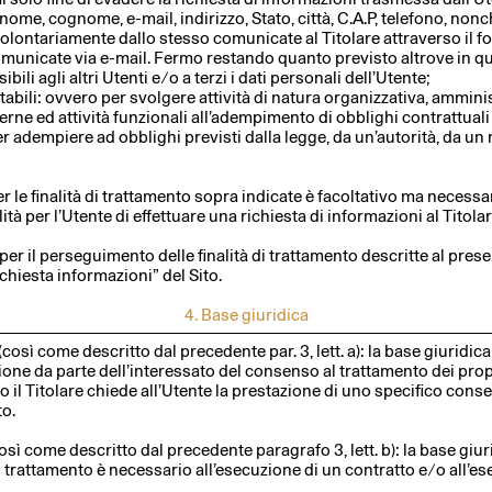
 nome, cognome, e-mail, indirizzo, Stato, città, C.A.P, telefono, non
olontariamente dallo stesso comunicate al Titolare attraverso il f
municate via e-mail. Fermo restando quanto previsto altrove in qu
ili agli altri Utenti e ⁄ o a terzi i dati personali dell’Utente;
abili: ovvero per svolgere attività di natura organizzativa, amminist
terne ed attività funzionali all’adempimento di obblighi contrattuali
er adempiere ad obblighi previsti dalla legge, da un’autorità, da u
er le finalità di trattamento sopra indicate è facoltativo ma neces
tà per l’Utente di effettuare una richiesta di informazioni al Titolar
per il perseguimento delle finalità di trattamento descritte al pres
ichiesta informazioni” del Sito.
4. Base giuridica
(così come descritto dal precedente par. 3, lett. a): la base giuridica 
one da parte dell’interessato del consenso al trattamento dei propr
o il Titolare chiede all’Utente la prestazione di uno specifico conse
to.
osì come descritto dal precedente paragrafo 3, lett. b): la base giur
il trattamento è necessario all’esecuzione di un contratto e ⁄ o all’