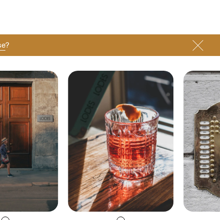
se
?
Lingua
Italiano
Italiano
Regione
Europa
English
Europa
Français
Nord America
Deutsch
Resto del mondo
Español
Русский
简体中文