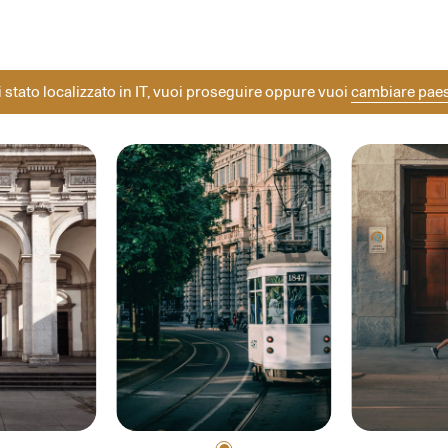
ea la tua composizione con i rosoni Lodes.
Altri progetti
Diesel Living with Lodes
Seleziona la tua postcard
i stato localizzato in
IT
, vuoi proseguire oppure vuoi
cambiare pae