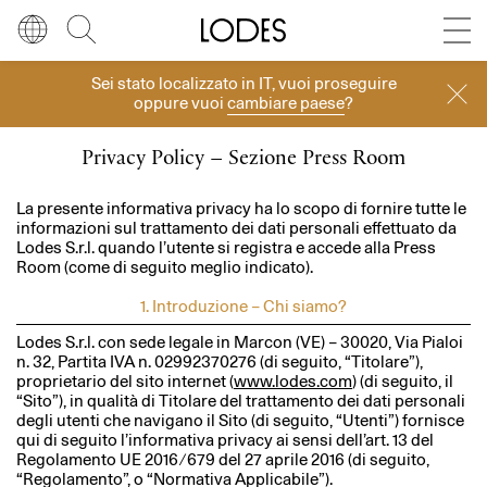
Diesel Living with Lodes
Store locator
Press room
Sei stato localizzato in
IT
, vuoi proseguire
Lingua
Italiano
Cerca
Privacy Policy – Sezione Press Room
oppure vuoi
cambiare paese
?
Italiano
Regione
Europa
Privacy Policy – Sezione Press Room
English
Europa
La presente informativa privacy ha lo scopo di fornire tutte le
informazioni sul trattamento dei dati personali effettuato da
Lodes S.r.l. quando l’utente si registra e accede alla Press
Français
Nord America
Room (come di seguito meglio indicato).
Deutsch
Resto del mondo
1. Introduzione – Chi siamo?
Lodes S.r.l. con sede legale in Marcon (VE) – 30020, Via Pialoi
Español
n. 32, Partita IVA n. 02992370276 (di seguito, “Titolare”),
proprietario del sito internet (
www.lodes.com
) (di seguito, il
“Sito”), in qualità di Titolare del trattamento dei dati personali
Русский
degli utenti che navigano il Sito (di seguito, “Utenti”) fornisce
qui di seguito l’informativa privacy ai sensi dell’art. 13 del
Regolamento UE 2016 ⁄ 679 del 27 aprile 2016 (di seguito,
简体中文
“Regolamento”, o “Normativa Applicabile”).