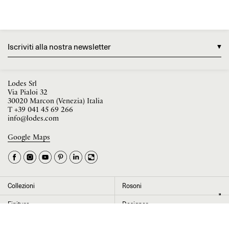
Iscriviti alla nostra newsletter
Lodes Srl
Via Pialoi 32
30020 Marcon (Venezia) Italia
T
+39 041 45 69 266
info@lodes.com
Google Maps
La tua occupazione è
►
Seleziona il paese
►
Collezioni
Rosoni
I dati contrassegnati da * sono obbligatori per completare l’iscrizione alla
Finiture
Designer
newsletter
News
Progetti