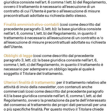
giuridica consiste nell’art. 6 comma 1 lett. b) del Regolamento,
ovvero il trattamento è necessario all’esecuzione di un
contratto di cui l’Utente è parte o all’esecuzione di misure
precontrattuali adottate su richiesta dello stesso.
Finalità amministrativo-contabili
(così come descritto dal
precedente paragrafo 3, lett. b)): la base giuridica consiste
nell’art. 6, comma 1, lett. b) del Regolamento, in quanto il
trattamento è necessario all’esecuzione di un contratto e ⁄ o
all’esecuzione di misure precontrattuali adottate su richiesta
dell’Utente.
Obblighi di legge
(così come descritto dal precedente
paragrafo 3, lett. c)): la base giuridica consiste nell’art. 6,
comma 1, lett. c) del Regolamento, in quanto il trattamento è
necessario per adempiere un obbligo legale al quale è
soggetto il Titolare del trattamento.
Ulteriori finalità di trattamento:
per il trattamento relativo alle
attività di invio della
newsletter
, con contenuti anche
commerciali (così come descritto dal precedente paragrafo
4.1) la base giuridica consiste nell’art. 6, comma 1, lett. a) del
Regolamento, ovvero la prestazione da parte dell’interessato
del consenso al trattamento dei propri dati personali per una
o più specifiche finalità. Per questo motivo il Titolare chiede