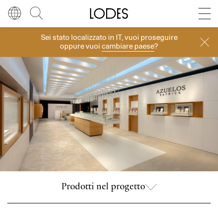
Diesel Living with Lodes
Store locator
Press room
Sei stato localizzato in
IT
, vuoi proseguire
Progetti
Lingua
Italiano
Cerca
oppure vuoi
cambiare paese
?
Italiano
Regione
Europa
English
Europa
Français
Nord America
Deutsch
Resto del mondo
Español
Русский
Prodotti nel progetto
简体中文