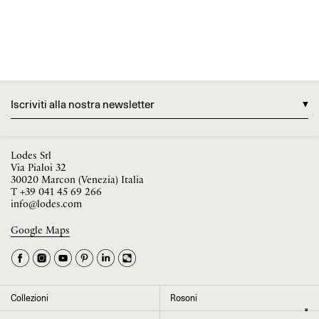
Iscriviti alla nostra newsletter
Lodes Srl
Via Pialoi 32
30020 Marcon (Venezia) Italia
T
+39 041 45 69 266
info@lodes.com
Google Maps
La tua occupazione è
►
Seleziona il paese
►
Collezioni
Rosoni
I dati contrassegnati da * sono obbligatori per completare l’iscrizione alla