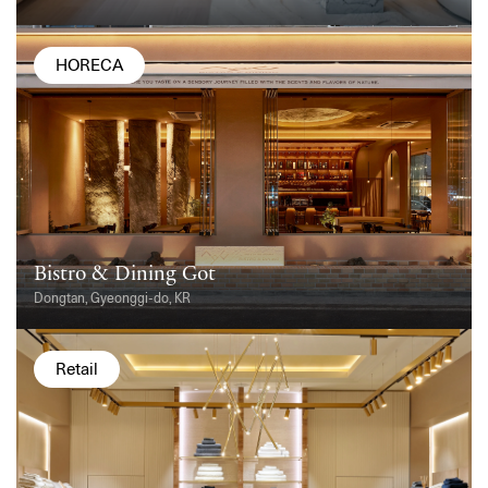
HORECA
Bistro & Dining Got
Dongtan, Gyeonggi-do, KR
Retail