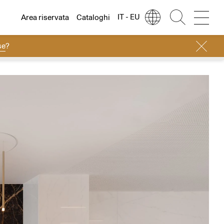
IT - EU
Area riservata
Cataloghi
se
?
Lingua
Italiano
Italiano
Regione
Europa
English
Europa
Français
Nord America
Deutsch
Resto del mondo
Español
Русский
简体中文