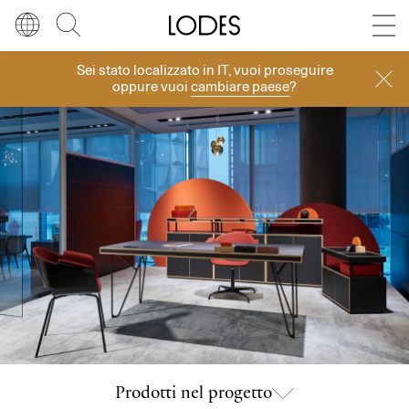
Diesel Living with Lodes
Store locator
Press room
Sei stato localizzato in
IT
, vuoi proseguire
Progetti
Lingua
Italiano
Cerca
oppure vuoi
cambiare paese
?
Italiano
Regione
Europa
English
Europa
Français
Nord America
Deutsch
Resto del mondo
Español
Русский
简体中文
Prodotti nel progetto