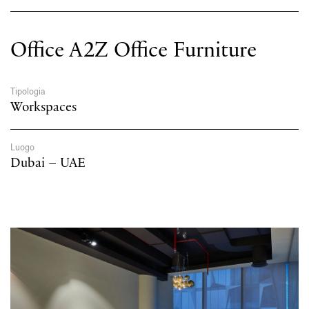
Office A2Z Office Furniture
Tipologia
Workspaces
Pin-Up
Parete
Luogo
Dubai – UAE
Rain
Sospensioni cluster