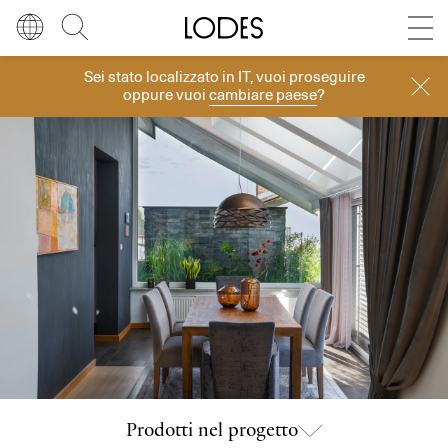
Diesel Living with Lodes
Store locator
Press room
Sei stato localizzato in
IT
, vuoi proseguire
Progetti
Lingua
Italiano
Cerca
oppure vuoi
cambiare paese
?
Italiano
Regione
Europa
English
Europa
Français
Nord America
Deutsch
Resto del mondo
Español
Русский
简体中文
Prodotti nel progetto