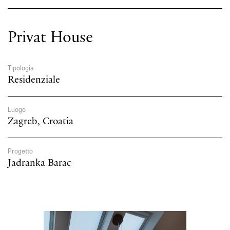
Kelly dome
Sospensioni
Privat House
Tipologia
Residenziale
Luogo
Zagreb, Croatia
Progetto
Jadranka Barac