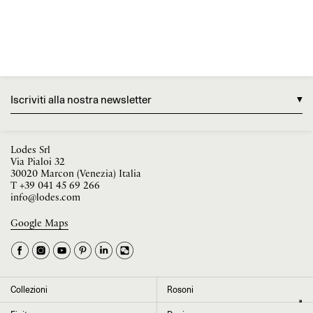
Iscriviti alla nostra newsletter
Lodes Srl
Via Pialoi 32
30020 Marcon (Venezia) Italia
T
+39 041 45 69 266
info@lodes.com
Google Maps
La tua occupazione è
►
Seleziona il paese
►
Collezioni
Rosoni
I dati contrassegnati da * sono obbligatori per completare l’iscrizione alla