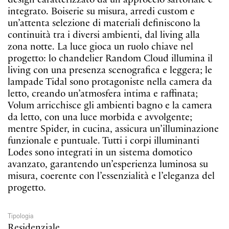
design caratterizzato da un approccio sartoriale e
integrato. Boiserie su misura, arredi custom e
un’attenta selezione di materiali definiscono la
continuità tra i diversi ambienti, dal living alla
zona notte. La luce gioca un ruolo chiave nel
Volum
Spider
Tidal
progetto: lo chandelier Random Cloud illumina il
Terra
Soffitto
Soffitt
living con una presenza scenografica e leggera; le
lampade Tidal sono protagoniste nella camera da
letto, creando un’atmosfera intima e raffinata;
Volum arricchisce gli ambienti bagno e la camera
da letto, con una luce morbida e avvolgente;
mentre Spider, in cucina, assicura un’illuminazione
funzionale e puntuale. Tutti i corpi illuminanti
Lodes sono integrati in un sistema domotico
avanzato, garantendo un’esperienza luminosa su
misura, coerente con l’essenzialità e l’eleganza del
progetto.
Tipologia
Residenziale