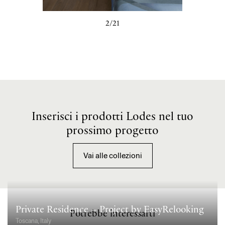
3/21
Inserisci i prodotti Lodes nel tuo
prossimo progetto
Vai alle collezioni
Private Residence – Project by EasyRelooking
Potrebbe interessarti
Toscana, Italy