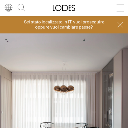
Diesel Living with Lodes
Store locator
Press room
Sei stato localizzato in
IT
, vuoi proseguire
Progetti
Lingua
Italiano
Cerca
oppure vuoi
cambiare paese
?
Italiano
Regione
Europa
English
Europa
Français
Nord America
Deutsch
Resto del mondo
Español
Русский
简体中文