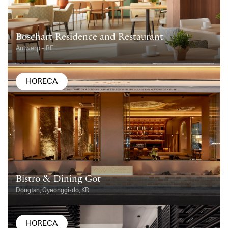
Boschart Residence and Restaurant
Antwerp – BE
HORECA
Bistro & Dining Got
Dongtan, Gyeonggi-do, KR
HORECA