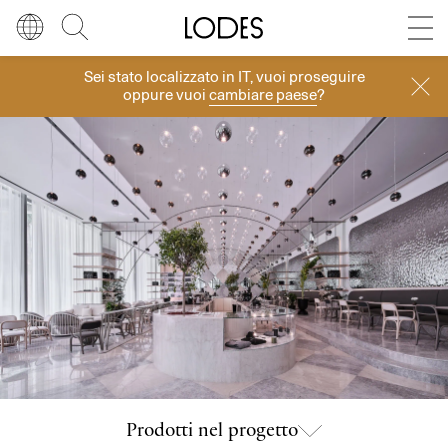
Diesel Living with Lodes
Store locator
Press room
Sei stato localizzato in
IT
, vuoi proseguire
Progetti
Lingua
Italiano
Cerca
oppure vuoi
cambiare paese
?
Italiano
Regione
Europa
English
Europa
Français
Nord America
Deutsch
Resto del mondo
Español
Русский
简体中文
Prodotti nel progetto