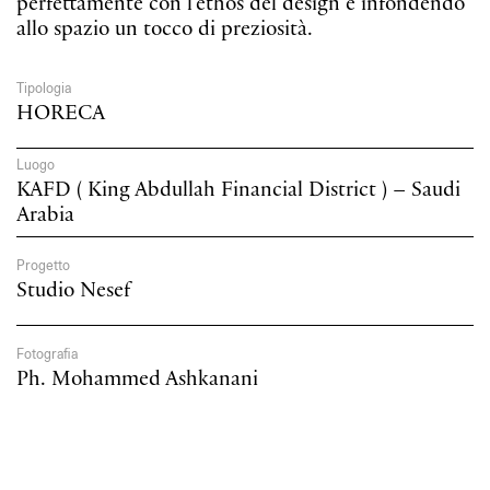
perfettamente con l'ethos del design e infondendo
allo spazio un tocco di preziosità.
Tipologia
HORECA
Luogo
KAFD ( King Abdullah Financial District ) – Saudi
Arabia
Progetto
Studio Nesef
Fotografia
Ph. Mohammed Ashkanani