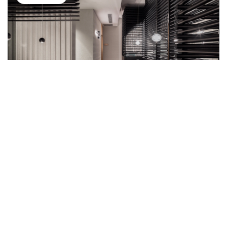
Kantō Feeling Experience – Sushi Restaurant
Lecco – IT
Iscriviti alla nostra newsletter
Lodes Srl
Via Pialoi 32
30020 Marcon (Venezia) Italia