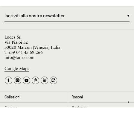
Iscriviti alla nostra newsletter
Lodes Srl
Via Pialoi 32
30020 Marcon (Venezia) Italia
T
+39 041 45 69 266
info@lodes.com
Google Maps
La tua occupazione è
►
Seleziona il paese
►
Collezioni
Rosoni
I dati contrassegnati da * sono obbligatori per completare l’iscrizione alla
Finiture
Designer
newsletter
News
Progetti
Chi siamo
Contatti