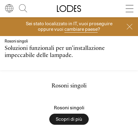
Diesel Living with Lodes
Store locator
Press room
Sei stato localizzato in
IT
, vuoi proseguire
Rosoni
Lingua
Italiano
Cerca
oppure vuoi
cambiare paese
?
Italiano
Regione
Europa
Rosoni singoli
Soluzioni funzionali per un’installazione
English
impeccabile delle lampade.
Europa
Français
Nord America
Rosoni singoli
Deutsch
Resto del mondo
Español
Rosoni singoli
Русский
Scopri di più
简体中文