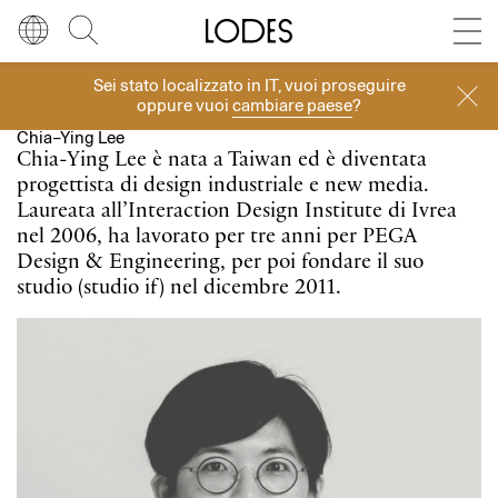
Diesel Living with Lodes
Store locator
Press room
Sei stato localizzato in
IT
, vuoi proseguire
Designer
Lingua
Italiano
Cerca
oppure vuoi
cambiare paese
?
Chia–Ying Lee
Italiano
Regione
Europa
Chia-Ying Lee è nata a Taiwan ed è diventata
progettista di design industriale e new media.
English
Europa
Laureata all’Interaction Design Institute di Ivrea
nel 2006, ha lavorato per tre anni per PEGA
Français
Nord America
Design & Engineering, per poi fondare il suo
studio (studio if) nel dicembre 2011.
Deutsch
Resto del mondo
Español
Русский
简体中文