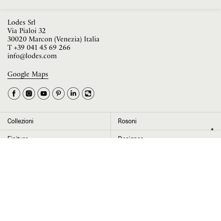
Lodes Srl
Via Pialoi 32
30020 Marcon (Venezia) Italia
T
+39 041 45 69 266
info@lodes.com
Google Maps
La tua occupazione è
►
Seleziona il paese
►
Collezioni
Rosoni
I dati contrassegnati da * sono obbligatori per completare l’iscrizione alla
Finiture
Designer
newsletter
News
Progetti
Chi siamo
Contatti
Cliccando su “Invia” dichiaro di aver letto e accettato l’
informativa Privacy
Press room
Store locator
Area Riservata
Area legale