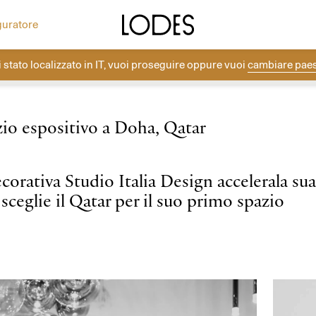
ea la tua composizione con i rosoni Lodes.
Altri progetti
Diesel Living with Lodes
guratore
i stato localizzato in
IT
, vuoi proseguire oppure vuoi
cambiare pae
Lodes
→
News
→
Corporate
→
Doha
zio espositivo a Doha, Qatar
corativa Studio Italia Design accelerala sua
sceglie il Qatar per il suo primo spazio