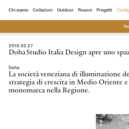
Configuratore
Scegli un prodotto e un ambiente e cr
Tutti i progetti
Residenziali
Hospitality
Chi siamo
Collezioni
Outdoor
Rosoni
Progetti
Confi
Se
Cerca
2019.02.27
Doha
Studio Italia Design apre uno spa
Doha
La società veneziana di illuminazione de
strategia di crescita in Medio Oriente e 
monomarca nella Regione.