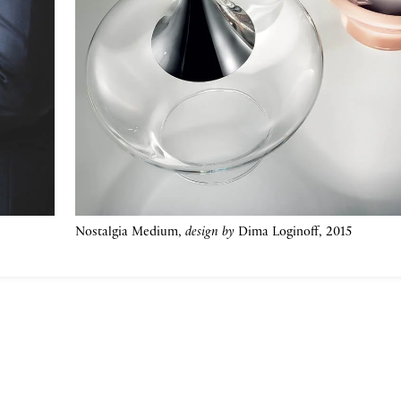
Nostalgia Medium,
design by
Dima Loginoff, 2015