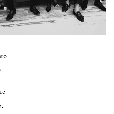
ato
e
ore
n.