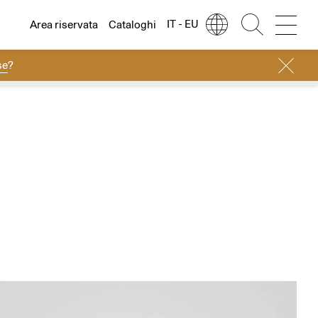
IT - EU
Area riservata
Cataloghi
se
?
Lingua
Italiano
Italiano
Regione
Europa
English
Europa
Français
Nord America
Deutsch
Resto del mondo
Español
Русский
简体中文