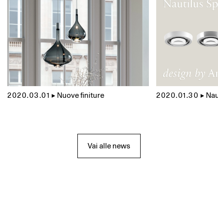
2020.03.01
▲
Nuove finiture
2020.01.30
▲
Nau
Vai alle news