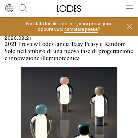
Diesel Living with Lodes
Store locator
Press room
Sei stato localizzato in
IT
, vuoi proseguire
Prodotti
Lingua
Italiano
Cerca
oppure vuoi
cambiare paese
?
2020.09.21
Italiano
Regione
Europa
2021 Preview
Lodes lancia Easy Peasy e Random
Solo nell’ambito di una nuova fase di progettazione
English
Europa
e innovazione illuminotecnica
Français
Nord America
Deutsch
Resto del mondo
Español
Русский
简体中文