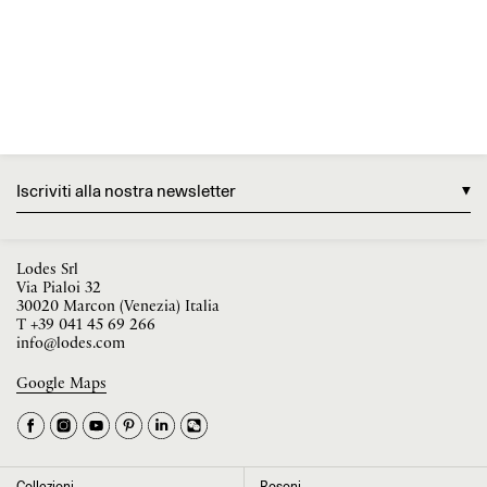
Iscriviti alla nostra newsletter
Lodes Srl
Via Pialoi 32
30020 Marcon (Venezia) Italia
T
+39 041 45 69 266
info@lodes.com
Google Maps
La tua occupazione è
►
Seleziona il paese
►
Collezioni
Rosoni