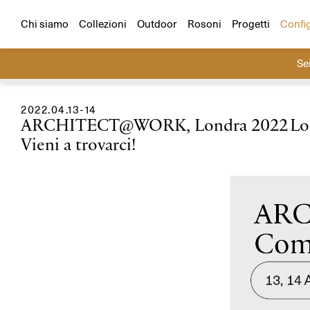
Configuratore
Scegli un prodotto e un ambiente e cr
Tutti i progetti
Residenziali
Hospitality
Chi siamo
Collezioni
Outdoor
Rosoni
Progetti
Confi
Se
Cerca
2022.04.13-14
ARCHITECT@WORK, Londra 2022
Lo
Vieni a trovarci!