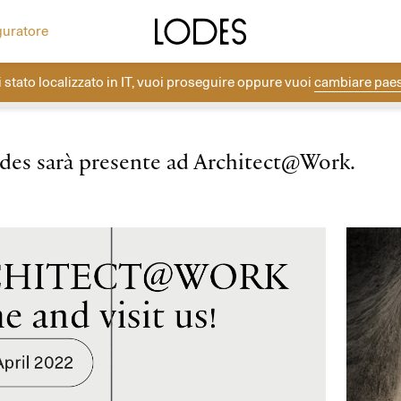
ea la tua composizione con i rosoni Lodes.
Altri progetti
Diesel Living with Lodes
guratore
i stato localizzato in
IT
, vuoi proseguire oppure vuoi
cambiare pae
Lodes
→
News
→
Eventi
→
ARCHITECT@WORK, Londra 2022
des sarà presente ad Architect@Work.