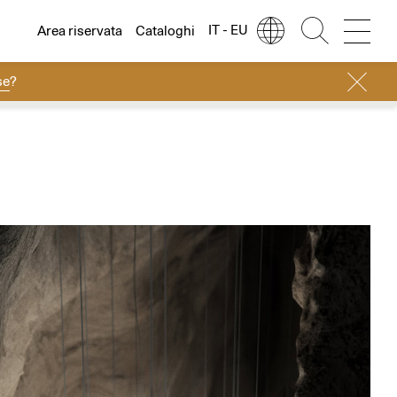
IT - EU
Area riservata
Cataloghi
se
?
Lingua
Italiano
Italiano
Regione
Europa
English
Europa
Français
Nord America
Deutsch
Resto del mondo
Español
Русский
简体中文