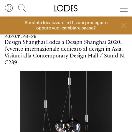
Diesel Living with Lodes
Store locator
Press room
Sei stato localizzato in
IT
, vuoi proseguire
Eventi
Lingua
Italiano
Cerca
oppure vuoi
cambiare paese
?
2020.11.26–29
Italiano
Regione
Europa
Design Shanghai
Lodes a Design Shanghai 2020:
l’evento internazionale dedicato al design in Asia.
English
Europa
Visitaci alla Contemporary Design Hall ⁄ Stand N.
C239
Français
Nord America
Deutsch
Resto del mondo
Español
Русский
简体中文