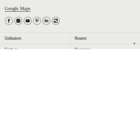
Google Maps
La tua occupazione è
►
Seleziona il paese
►
Collezioni
Rosoni
I dati contrassegnati da * sono obbligatori per completare l’iscrizione alla
Finiture
Designer
newsletter
News
Progetti
Chi siamo
Contatti
Cliccando su “Invia” dichiaro di aver letto e accettato l’
informativa Privacy
Press room
Store locator
Area Riservata
Area legale
Configuratore
Cookie settings
© 2026 Lodes S.r.l. a socio unico soggetta all’attività di direzione e coordinamento
di TBH S.r.l. — EORI/C.F./P.IVA IT02992370276 Cap. Soc. € 100.000,00 i.v.