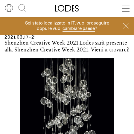
Diesel Living with Lodes
Store locator
Press room
Sei stato localizzato in
IT
, vuoi proseguire
Eventi
Lingua
Italiano
Cerca
oppure vuoi
cambiare paese
?
2021.03.17–21
Italiano
Regione
Europa
Shenzhen Creative Week 2021
Lodes sarà presente
alla Shenzhen Creative Week 2021. Vieni a trovarci!
English
Europa
Français
Nord America
Deutsch
Resto del mondo
Español
Русский
简体中文