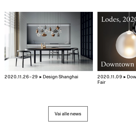
2020.11.26–29
▲
Design Shanghai
2020.11.09
▲
Dow
Fair
Vai alle news