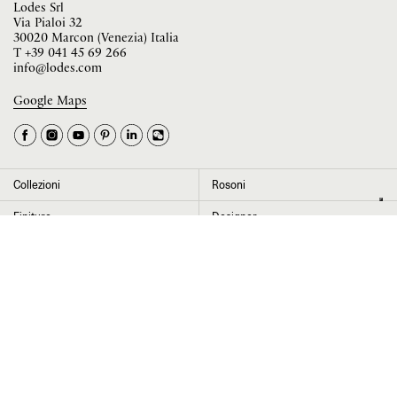
Lodes Srl
Via Pialoi 32
30020 Marcon (Venezia) Italia
T
+39 041 45 69 266
info@lodes.com
Google Maps
La tua occupazione è
►
Seleziona il paese
►
Collezioni
Rosoni
I dati contrassegnati da * sono obbligatori per completare l’iscrizione alla
Finiture
Designer
newsletter
News
Progetti
Chi siamo
Contatti
Cliccando su “Invia” dichiaro di aver letto e accettato l’
informativa Privacy
Press room
Store locator
Area Riservata
Area legale
Configuratore