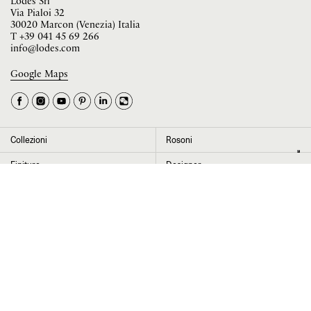
Lodes Srl
Via Pialoi 32
30020 Marcon (Venezia) Italia
T
+39 041 45 69 266
info@lodes.com
Google Maps
La tua occupazione è
►
Seleziona il paese
►
Collezioni
Rosoni
I dati contrassegnati da * sono obbligatori per completare l’iscrizione alla
Finiture
Designer
newsletter
News
Progetti
Chi siamo
Contatti
Cliccando su “Invia” dichiaro di aver letto e accettato l’
informativa Privacy
Press room
Store locator
Area Riservata
Area legale
Configuratore