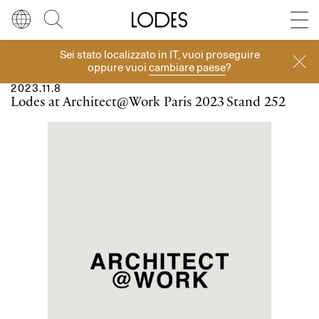
Diesel Living with Lodes
Store locator
Press room
Sei stato localizzato in
IT
, vuoi proseguire
Eventi
Lingua
Italiano
Cerca
oppure vuoi
cambiare paese
?
2023.11.8
Italiano
Regione
Europa
Lodes at Architect@Work Paris 2023
Stand 252
English
Europa
Français
Nord America
Deutsch
Resto del mondo
Español
Русский
简体中文